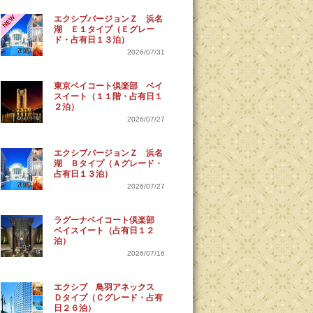
NEW
エクシブバージョンＺ 浜名
湖 Ｅ１タイプ（Ｅグレー
ド・占有日１３泊）
2026/07/31
東京ベイコート倶楽部 ベイ
スイート（１１階・占有日１
２泊）
2026/07/27
エクシブバージョンＺ 浜名
湖 Ｂタイプ（Ａグレード・
占有日１３泊）
2026/07/27
ラグーナベイコート倶楽部
ベイスイート（占有日１２
泊）
2026/07/16
エクシブ 鳥羽アネックス
Ｄタイプ（Ｃグレード・占有
日２６泊）