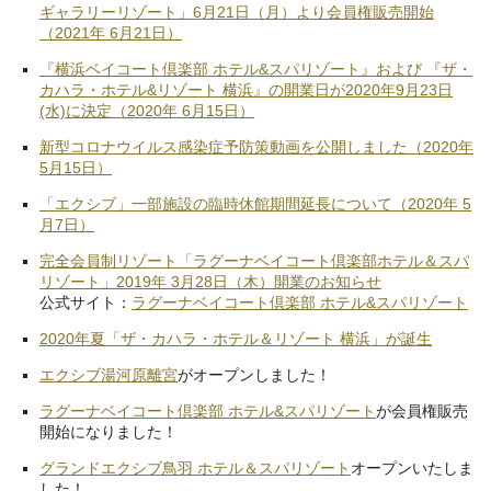
ギャラリーリゾート」6月21日（月）より会員権販売開始
（2021年 6月21日）
『横浜ベイコート倶楽部 ホテル&スパリゾート』および 『ザ・
カハラ・ホテル&リゾート 横浜』の開業日が2020年9月23日
(水)に決定（2020年 6月15日）
新型コロナウイルス感染症予防策動画を公開しました（2020年
5月15日）
「エクシブ」一部施設の臨時休館期間延長について（2020年 5
月7日）
完全会員制リゾート「ラグーナベイコート倶楽部ホテル＆スパ
リゾート」2019年 3月28日（木）開業のお知らせ
公式サイト：
ラグーナベイコート倶楽部 ホテル&スパリゾート
2020年夏「ザ・カハラ・ホテル＆リゾート 横浜」が誕生
エクシブ湯河原離宮
がオープンしました！
ラグーナベイコート倶楽部 ホテル&スパリゾート
が会員権販売
開始になりました！
グランドエクシブ鳥羽 ホテル＆スパリゾート
オープンいたしま
した！