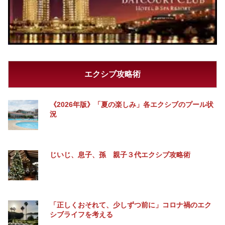
エクシブ攻略術
《2026年版》「夏の楽しみ」各エクシブのプール状
況
じいじ、息子、孫 親子３代エクシブ攻略術
「正しくおそれて、少しずつ前に」コロナ禍のエク
シブライフを考える