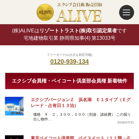
(株)ALIVEは
リゾートトラスト(株)取引認定業者
です
宅地建物取引業 静岡県知事(4) 第13033号
フリーダイヤル(土日も対応可能)
0120-939-134
エクシブ会員権・ベイコート倶楽部会員権 新着物件
エクシブバージョンＺ 浜名湖 Ｅ１タイプ（Ｅグ
レード・占有日１３泊）
価格 ￥ ２，３００，０００（別途、諸経費） この掘り
出し物件…
2026/07/31
東京ベイコート倶楽部 ベイスイート（１１階・占