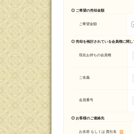
◎
ご希望の売却金額
ご希望金額
◎
売却を検討されている会員権に関し
現在お持ちの会員権
ご名義
会員番号
◎
お客様のご連絡先
Please leave this field empty.
お名前 もしくは 貴社名
※