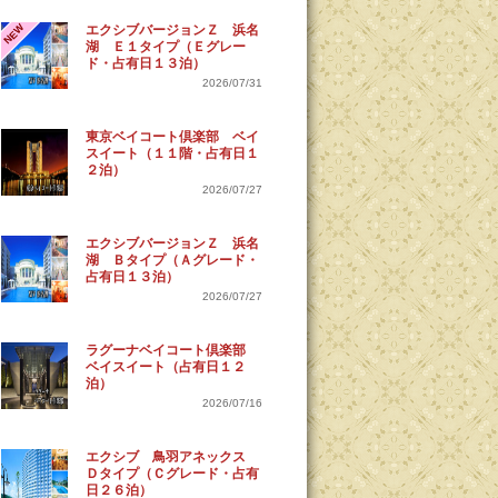
NEW
エクシブバージョンＺ 浜名
湖 Ｅ１タイプ（Ｅグレー
ド・占有日１３泊）
2026/07/31
東京ベイコート倶楽部 ベイ
スイート（１１階・占有日１
２泊）
2026/07/27
エクシブバージョンＺ 浜名
湖 Ｂタイプ（Ａグレード・
占有日１３泊）
2026/07/27
ラグーナベイコート倶楽部
ベイスイート（占有日１２
泊）
2026/07/16
エクシブ 鳥羽アネックス
Ｄタイプ（Ｃグレード・占有
日２６泊）