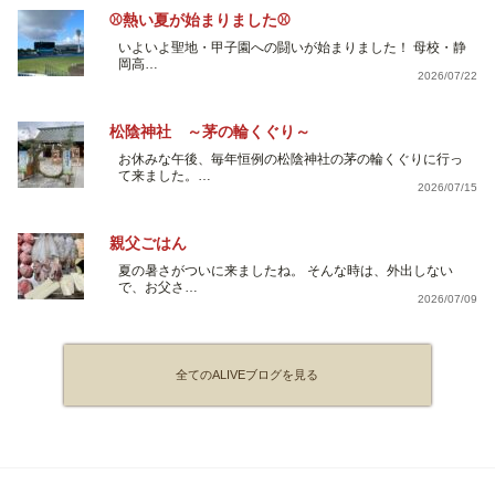
⚾熱い夏が始まりました⚾
いよいよ聖地・甲子園への闘いが始まりました！ 母校・静
岡高…
2026/07/22
松陰神社 ～茅の輪くぐり～
お休みな午後、毎年恒例の松陰神社の茅の輪くぐりに行っ
て来ました。…
2026/07/15
親父ごはん
夏の暑さがついに来ましたね。 そんな時は、外出しない
で、お父さ…
2026/07/09
全てのALIVEブログを見る