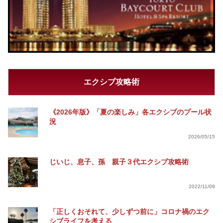
エクシブ攻略術
《2026年版》「夏の楽しみ」各エクシブのプール状
況
2026/05/15
じいじ、息子、孫 親子３代エクシブ攻略術
2022/11/09
「正しくおそれて、少しずつ前に」コロナ禍のエク
シブライフを考える