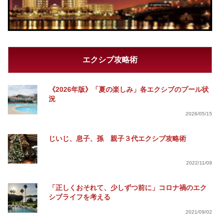
エクシブ攻略術
《2026年版》「夏の楽しみ」各エクシブのプール状
況
2026/05/15
じいじ、息子、孫 親子３代エクシブ攻略術
2022/11/09
「正しくおそれて、少しずつ前に」コロナ禍のエク
シブライフを考える
2021/09/02