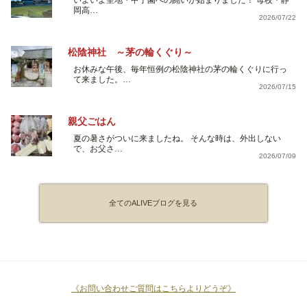
いよいよ聖地・甲子園への闘いが始まりました！ 母校・静
岡高…
2026/07/22
松陰神社 ～茅の輪くぐり～
お休みな午後、毎年恒例の松陰神社の茅の輪くぐりに行っ
て来ました。…
2026/07/15
親父ごはん
夏の暑さがついに来ましたね。 そんな時は、外出しない
で、お父さ…
2026/07/09
全てのALIVEブログを見る
《お問い合わせご質問はこちらよりどうぞ》