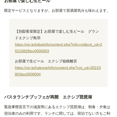
お部屋で楽しむ生ビール
限定サービスとなりますが、お部屋で居酒屋気分も味わえます。
【別邸客室限定】お部屋で楽しむ生ビール グラン
ドエクシブ鳥羽
https://xiv.jp/toba/info/content.php?info=rst&cnt_cd=2
0210828tpc0000003
お部屋で生ビール エクシブ箱根離宮
https://xiv.jp/hakone/info/content.php?cnt_cd=20210
803tpc0000004
パスタランチブッフェが再開 エクシブ琵琶湖
緊急事態宣言下の滋賀県にあるエクシブ琵琶湖は、朝食・夕食は
宿泊者のみの利用です。ランチに関しては、宿泊でない方もご利