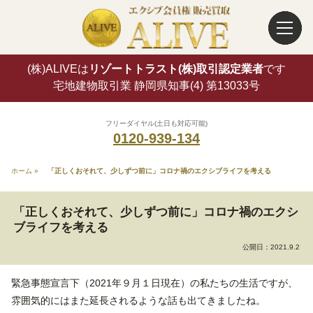
(株)ALIVEは
リゾートトラスト(株)取引認定業者
です
宅地建物取引業 静岡県知事(4) 第13033号
フリーダイヤル(土日も対応可能)
0120-939-134
ホーム
»
「正しくおそれて、少しずつ前に」コロナ禍のエクシブライフを考える
「正しくおそれて、少しずつ前に」コロナ禍のエクシ
ブライフを考える
公開日：
2021.9.2
緊急事態宣言下（2021年９月１日現在）の私たちの生活ですが、
雰囲気的にはまた延長されるような話も出てきましたね。