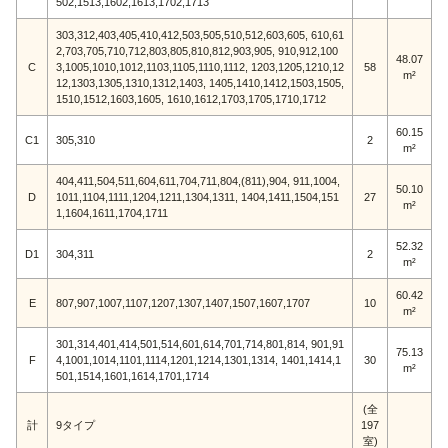
502,1513,1602,1613,1702,1713
303,312,403,405,410,412,503,505,510,512,603,605, 610,61
2,703,705,710,712,803,805,810,812,903,905, 910,912,100
48.07
C
3,1005,1010,1012,1103,1105,1110,1112, 1203,1205,1210,12
58
m²
12,1303,1305,1310,1312,1403, 1405,1410,1412,1503,1505,
1510,1512,1603,1605, 1610,1612,1703,1705,1710,1712
60.15
C1
305,310
2
m²
404,411,504,511,604,611,704,711,804,(811),904, 911,1004,
50.10
D
1011,1104,1111,1204,1211,1304,1311, 1404,1411,1504,151
27
m²
1,1604,1611,1704,1711
52.32
D1
304,311
2
m²
60.42
E
807,907,1007,1107,1207,1307,1407,1507,1607,1707
10
m²
301,314,401,414,501,514,601,614,701,714,801,814, 901,91
75.13
F
4,1001,1014,1101,1114,1201,1214,1301,1314, 1401,1414,1
30
m²
501,1514,1601,1614,1701,1714
(全
計
9タイプ
197
室)