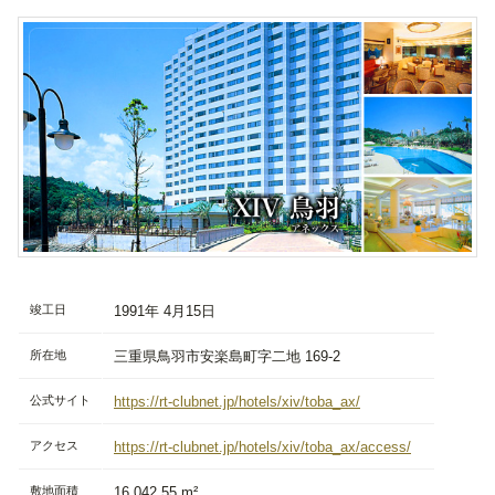
竣工日
1991年 4月15日
所在地
三重県鳥羽市安楽島町字二地 169-2
公式サイト
https://rt-clubnet.jp/hotels/xiv/toba_ax/
アクセス
https://rt-clubnet.jp/hotels/xiv/toba_ax/access/
敷地面積
16,042.55 m²