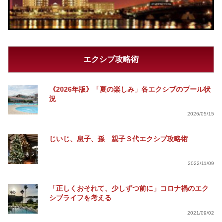
エクシブ攻略術
《2026年版》「夏の楽しみ」各エクシブのプール状
況
2026/05/15
じいじ、息子、孫 親子３代エクシブ攻略術
2022/11/09
「正しくおそれて、少しずつ前に」コロナ禍のエク
シブライフを考える
2021/09/02