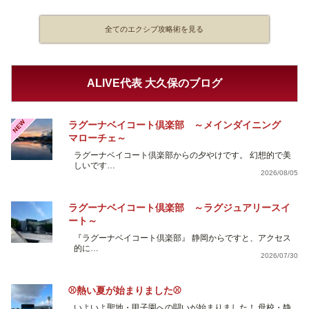
全てのエクシブ攻略術を見る
ALIVE代表 大久保のブログ
NEW
ラグーナベイコート倶楽部 ～メインダイニング
マローチェ～
ラグーナベイコート倶楽部からの夕やけです。 幻想的で美
しいです…
2026/08/05
ラグーナベイコート倶楽部 ～ラグジュアリースイ
ート～
『ラグーナベイコート倶楽部』 静岡からですと、アクセス
的に…
2026/07/30
⚾熱い夏が始まりました⚾
いよいよ聖地・甲子園への闘いが始まりました！ 母校・静