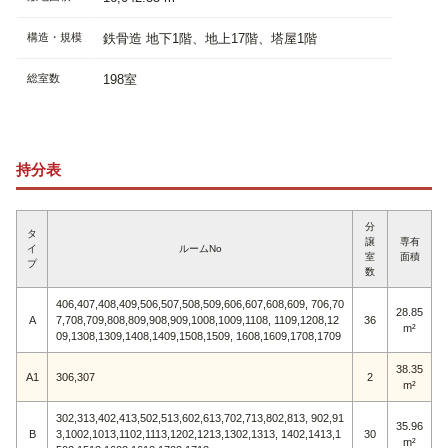
構造・規模
鉄骨造 地下1階、地上17階、塔屋1階
総室数
198室
持分表
分
タ
譲
専有
イ
ルームNo
室
面積
プ
数
406,407,408,409,506,507,508,509,606,607,608,609, 706,70
28.85
A
7,708,709,808,809,908,909,1008,1009,1108, 1109,1208,12
36
m²
09,1308,1309,1408,1409,1508,1509, 1608,1609,1708,1709
38.35
A1
306,307
2
m²
302,313,402,413,502,513,602,613,702,713,802,813, 902,91
35.96
B
3,1002,1013,1102,1113,1202,1213,1302,1313, 1402,1413,1
30
m²