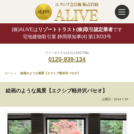
(株)ALIVEは
リゾートトラスト(株)取引認定業者
です
宅地建物取引業 静岡県知事(4) 第13033号
フリーダイヤル(土日も対応可能)
0120-939-134
ホーム
»
絵画のような風景【エクシブ軽井沢パセオ】
絵画のような風景【エクシブ軽井沢パセオ】
公開日：
2014.7.10