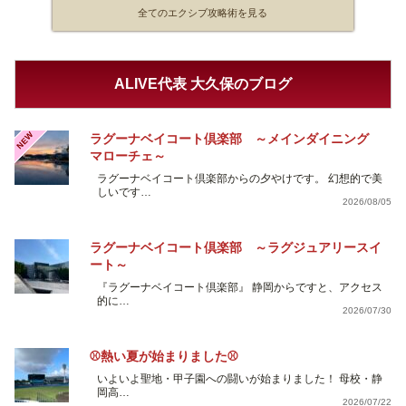
全てのエクシブ攻略術を見る
ALIVE代表 大久保のブログ
NEW
ラグーナベイコート倶楽部 ～メインダイニング
マローチェ～
ラグーナベイコート倶楽部からの夕やけです。 幻想的で美
しいです…
2026/08/05
ラグーナベイコート倶楽部 ～ラグジュアリースイ
ート～
『ラグーナベイコート倶楽部』 静岡からですと、アクセス
的に…
2026/07/30
⚾熱い夏が始まりました⚾
いよいよ聖地・甲子園への闘いが始まりました！ 母校・静
岡高…
2026/07/22