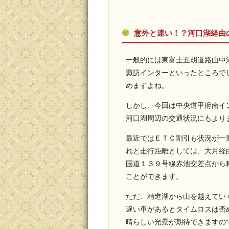
意外と速い！？河口湖経由
一般的には東富士五胡道路山中
諏訪インターといったところで
めますよね。
しかし、今回は中央道甲府南イ
河口湖周辺の交通状況にもより
最近ではＥＴＣ割引も状況が一
れと走行距離としては、大月経
国道１３９号線赤池交差点から
ことができます。
ただ、精進湖から山を越えてい
遅い車があるとタイムロスは否
晴らしい光景が期待できますの