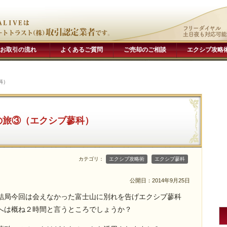
お取引の流れ
よくあるご質問
ご売却のご相談
エクシブ攻略
科）
の旅③（エクシブ蓼科）
カテゴリ：
エクシブ攻略術
エクシブ蓼科
公開日：
2014年9月25日
結局今回は会えなかった富士山に別れを告げエクシブ蓼科
へは概ね２時間と言うところでしょうか？