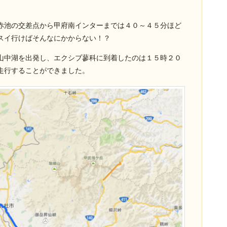
。
赤池の交差点から甲府南インターまでは４０～４５分ほど
スイ行けばそんなにかからない！？
山中湖を出発し、エクシブ蓼科に到着したのは１５時２０
走行することができました。