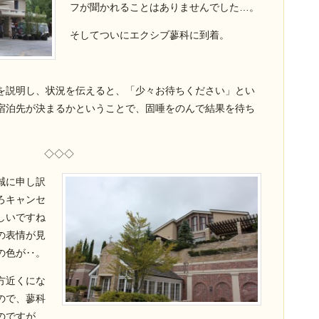
フが聞かれることはありませんでした…。
そしてついにエクシブ蓼科に到着。
を説明し、状況を伝えると、「少々お待ちください」とい
宿泊先が決まるかということで、固唾をのんで結果を待ち
◇◇◇
誠に申し訳
ろキャンセ
しいですね
の表情が見
の色が‥。
方近くにな
ので、蓼科
のですが、