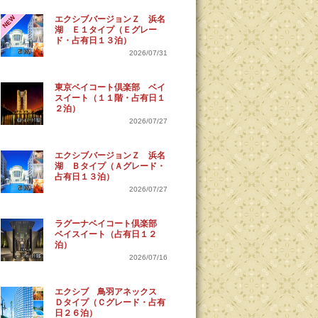
NEW
エクシブバージョンＺ 浜名
湖 Ｅ１タイプ（Ｅグレー
ド・占有日１３泊）
2026/07/31
東京ベイコート倶楽部 ベイ
スイート（１１階・占有日１
２泊）
2026/07/27
エクシブバージョンＺ 浜名
湖 Ｂタイプ（Ａグレード・
占有日１３泊）
2026/07/27
ラグーナベイコート倶楽部
ベイスイート（占有日１２
泊）
2026/07/16
エクシブ 鳥羽アネックス
Ｄタイプ（Ｃグレード・占有
日２６泊）