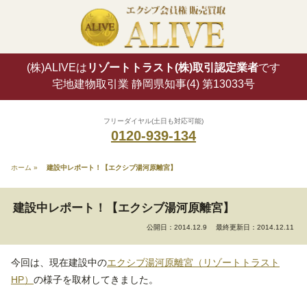
(株)ALIVEは
リゾートトラスト(株)取引認定業者
です
宅地建物取引業 静岡県知事(4) 第13033号
フリーダイヤル(土日も対応可能)
0120-939-134
ホーム
»
建設中レポート！【エクシブ湯河原離宮】
建設中レポート！【エクシブ湯河原離宮】
公開日：2014.12.9
最終更新日：2014.12.11
今回は、現在建設中の
エクシブ湯河原離宮（リゾートトラスト
HP）
の様子を取材してきました。