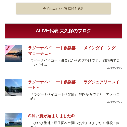
全てのエクシブ攻略術を見る
ALIVE代表 大久保のブログ
NEW
ラグーナベイコート倶楽部 ～メインダイニング
マローチェ～
ラグーナベイコート倶楽部からの夕やけです。 幻想的で美
しいです…
2026/08/05
ラグーナベイコート倶楽部 ～ラグジュアリースイ
ート～
『ラグーナベイコート倶楽部』 静岡からですと、アクセス
的に…
2026/07/30
⚾熱い夏が始まりました⚾
いよいよ聖地・甲子園への闘いが始まりました！ 母校・静