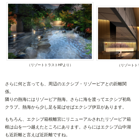
（リゾートトラストHPより）
（リゾートト
さらに何と言っても、周辺のエクシブ・リゾーピアとの距離関
係。
隣りの熱海にはリゾーピア熱海。さらに海を渡ってエクシブ初島
クラブ。熱海から少し足を延ばせばエクシブ伊豆があります。
もちろん、エクシブ箱根離宮にリニューアルされたリゾーピア箱
根は山を一つ越えたところにあります。さらにはエクシブ山中湖
も近距離と言えば近距離ですね。