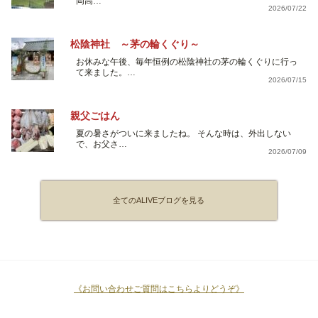
岡高…
2026/07/22
松陰神社 ～茅の輪くぐり～
お休みな午後、毎年恒例の松陰神社の茅の輪くぐりに行っ
て来ました。…
2026/07/15
親父ごはん
夏の暑さがついに来ましたね。 そんな時は、外出しない
で、お父さ…
2026/07/09
全てのALIVEブログを見る
《お問い合わせご質問はこちらよりどうぞ》