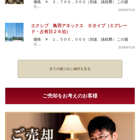
価格 ￥ ２，７００，０００（別途、諸経費） この掘
り…
2026/07/16
エクシブ 鳥羽アネックス Ｄタイプ（Ｃグレー
ド・占有日２６泊）
価格 ￥ １，５００，０００（別途、諸経費） この掘
り…
2026/07/16
全ての掘り出し物件を見る
ご売却をお考えのお客様