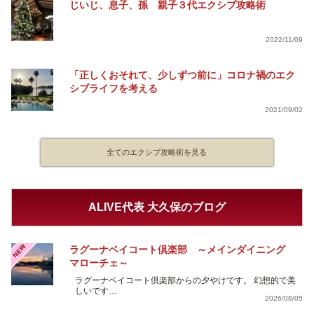
じいじ、息子、孫 親子３代エクシブ攻略術
2022/11/09
「正しくおそれて、少しずつ前に」コロナ禍のエク
シブライフを考える
2021/09/02
全てのエクシブ攻略術を見る
ALIVE代表 大久保のブログ
NEW
ラグーナベイコート倶楽部 ～メインダイニング
マローチェ～
ラグーナベイコート倶楽部からの夕やけです。 幻想的で美
しいです…
2026/08/05