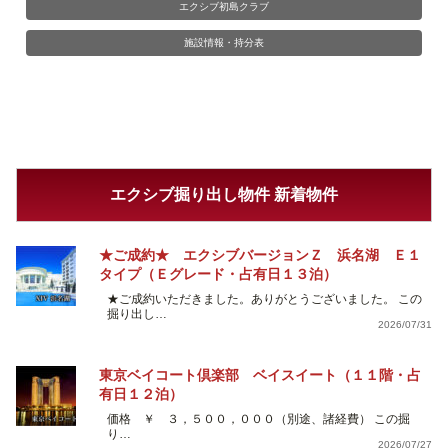
エクシブ初島クラブ
施設情報・持分表
エクシブ掘り出し物件 新着物件
★ご成約★ エクシブバージョンＺ 浜名湖 Ｅ１
タイプ（Ｅグレード・占有日１３泊）
★ご成約いただきました。ありがとうございました。 この
掘り出し…
2026/07/31
東京ベイコート倶楽部 ベイスイート（１１階・占
有日１２泊）
価格 ￥ ３，５００，０００（別途、諸経費） この掘
り…
2026/07/27