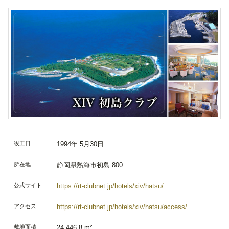
竣工日
1994年 5月30日
所在地
静岡県熱海市初島 800
公式サイト
https://rt-clubnet.jp/hotels/xiv/hatsu/
アクセス
https://rt-clubnet.jp/hotels/xiv/hatsu/access/
敷地面積
24,446.8 m²