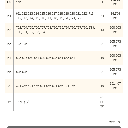
D9
435
1
m²
611,612,613,614,615,616,617,618,619,620,621,622, 711,
94.784
E1
24
712,713,714,715,716,717,718,719,720,721,722
m²
702,704,705,706,707,709,710,723,724,726,727,728, 729,
100.603
E2
18
730,731,732,733,734
m²
105.573
E3
708,725
2
m²
100.603
E4
503,507,530,534,609,626,628,631,633,634
10
m²
105.573
E5
525,625
2
m²
131.487
S
301,336,401,436,501,536,601,636,701,736
10
m²
(全
計
18タイプ
171
室)
カテゴリ：