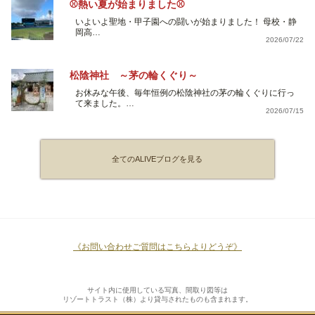
⚾熱い夏が始まりました⚾
いよいよ聖地・甲子園への闘いが始まりました！ 母校・静
岡高…
2026/07/22
松陰神社 ～茅の輪くぐり～
お休みな午後、毎年恒例の松陰神社の茅の輪くぐりに行っ
て来ました。…
2026/07/15
全てのALIVEブログを見る
《お問い合わせご質問はこちらよりどうぞ》
サイト内に使用している写真、間取り図等は
リゾートトラスト（株）より貸与されたものも含まれます。