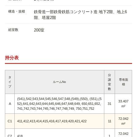
構造・規模
鉄骨造一部鉄骨鉄筋コンクリート造 地下2階、地上6
階、塔屋2階
総室数
200室
持分表
分
タ
譲
専有面
イ
ルームNo
室
積
プ
数
(541),542,543,544,545,546,547,548,(549),(550), (551),(5
33.407
A
52),641,642,643,644,645,646,647,648,649, 650,651,652,
31
m²
741,742,743,744,745,746,747,748,749, 750,751,752
72.042
C1
411,412,413,414,415,416,417,419,420,421,422
11
m²
72.042
C2
418
1