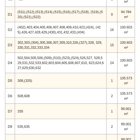
m²
(511),(512),(513),(514),(515),(516),(517),(518), (519),(5
94.784
D1
0
20),(521),(522)
m²
(402),403,404,405,406,407,408,409,410,423,(424), (42
100.603
D2
16
5),426,427,428,429,(430),431,432,433,(434)
m²
302,303,(304),305,306,307,309,310,326,(327),328, 329,
100.603
D3
15
330,331,332,333,334
m²
502,504,505,506,(509),(510),(523),(524),526,527, 528,5
100.603
D4
29,531,532,533,602,603,604,605,606,607,610, 623,624,6
24
m²
27,629,630,632
105.573
D5
308,(325)
1
m²
105.573
D6
508,608
2
m²
99.001
D7
335
1
m²
99.001
D8
535,635
2
m²
99.001