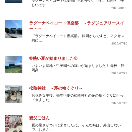
ラグーナベイコート倶楽部からの夕やけです。 幻想的で美
しいです…
2026/08/05
ラグーナベイコート倶楽部 ～ラグジュアリースイ
ート～
『ラグーナベイコート倶楽部』 静岡からですと、アクセス
的に…
2026/07/30
⚾熱い夏が始まりました⚾
いよいよ聖地・甲子園への闘いが始まりました！ 母校・静
岡高…
2026/07/22
松陰神社 ～茅の輪くぐり～
お休みな午後、毎年恒例の松陰神社の茅の輪くぐりに行っ
て来ました。…
2026/07/15
親父ごはん
夏の暑さがついに来ましたね。 そんな時は、外出しない
で、お父さ…