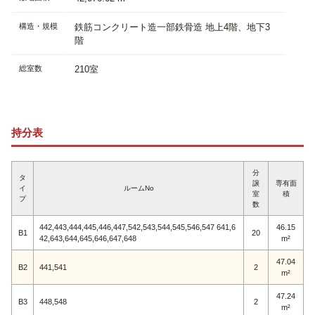
構造・規模
鉄筋コンクリート造一部鉄骨造 地上4階、地下3
階
総室数
210室
持分表
分
タ
譲
専有面
イ
ルームNo
室
積
プ
数
442,443,444,445,446,447,542,543,544,545,546,547 641,6
46.15
B1
20
42,643,644,645,646,647,648
m²
47.04
B2
441,541
2
m²
47.24
B3
448,548
2
m²