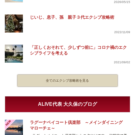
2026/05/15
じいじ、息子、孫 親子３代エクシブ攻略術
2022/11/09
「正しくおそれて、少しずつ前に」コロナ禍のエク
シブライフを考える
2021/09/02
全てのエクシブ攻略術を見る
ALIVE代表 大久保のブログ
NEW
ラグーナベイコート倶楽部 ～メインダイニング
マローチェ～