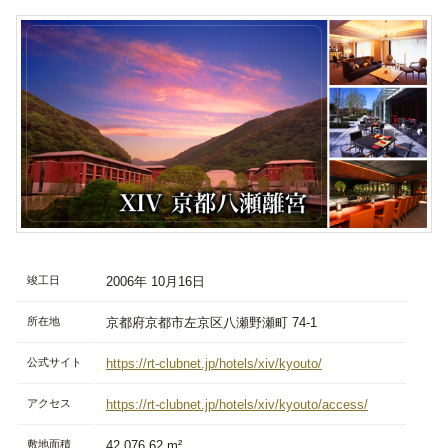
竣工日
2006年 10月16日
所在地
京都府京都市左京区八瀬野瀬町 74-1
公式サイト
https://rt-clubnet.jp/hotels/xiv/kyouto/
アクセス
https://rt-clubnet.jp/hotels/xiv/kyouto/access/
敷地面積
42,076.62 m²