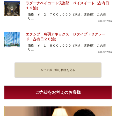
ラグーナベイコート倶楽部 ベイスイート（占有日
１２泊）
価格 ￥ ２，７００，０００（別途、諸経費） この掘
り…
2026/07/16
エクシブ 鳥羽アネックス Ｄタイプ（Ｃグレー
ド・占有日２６泊）
価格 ￥ １，５００，０００（別途、諸経費） この掘
り…
2026/07/16
全ての掘り出し物件を見る
ご売却をお考えのお客様