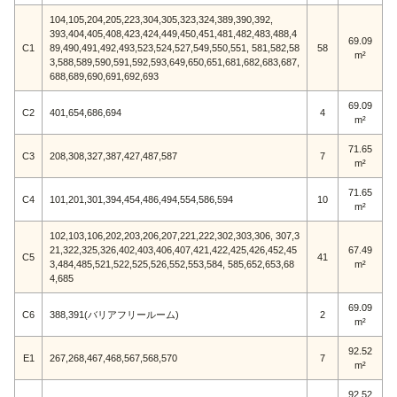
104,105,204,205,223,304,305,323,324,389,390,392,
393,404,405,408,423,424,449,450,451,481,482,483,488,4
69.09
C1
89,490,491,492,493,523,524,527,549,550,551, 581,582,58
58
m²
3,588,589,590,591,592,593,649,650,651,681,682,683,687,
688,689,690,691,692,693
69.09
C2
401,654,686,694
4
m²
71.65
C3
208,308,327,387,427,487,587
7
m²
71.65
C4
101,201,301,394,454,486,494,554,586,594
10
m²
102,103,106,202,203,206,207,221,222,302,303,306, 307,3
21,322,325,326,402,403,406,407,421,422,425,426,452,45
67.49
C5
41
3,484,485,521,522,525,526,552,553,584, 585,652,653,68
m²
4,685
69.09
C6
388,391(バリアフリールーム)
2
m²
92.52
E1
267,268,467,468,567,568,570
7
m²
92.52