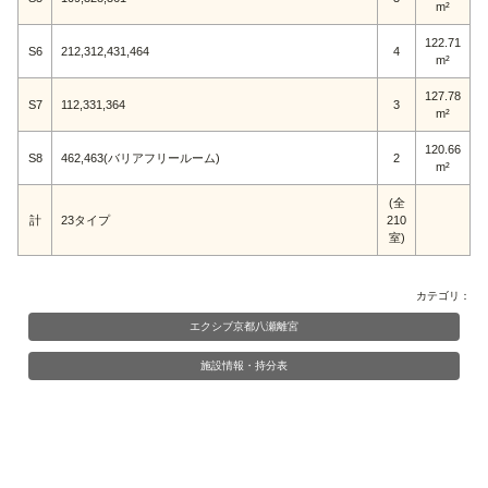
m²
122.71
S6
212,312,431,464
4
m²
127.78
S7
112,331,364
3
m²
120.66
S8
462,463(バリアフリールーム)
2
m²
(全
計
23タイプ
210
室)
カテゴリ：
エクシブ京都八瀬離宮
施設情報・持分表