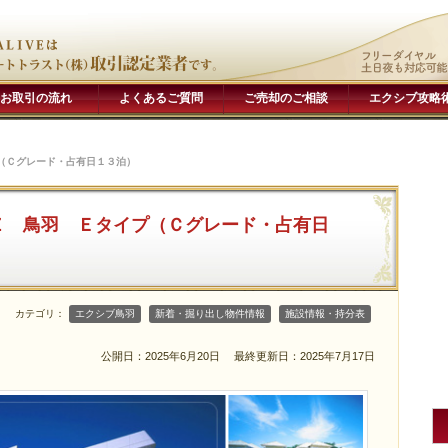
お取引の流れ
よくあるご質問
ご売却のご相談
エクシブ攻略
（Ｃグレード・占有日１３泊）
Ｚ 鳥羽 Ｅタイプ（Ｃグレード・占有日
カテゴリ：
エクシブ鳥羽
新着・掘り出し物件情報
施設情報・持分表
公開日：2025年6月20日
最終更新日：2025年7月17日