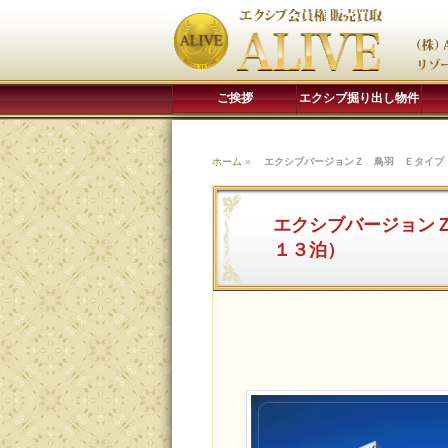
ご挨拶
エクシブ掘り出し物件
ホーム
»
エクシブバージョンＺ 鳥羽 Ｅタイプ
エクシブバージョン
１３泊）