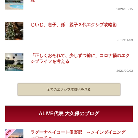
2026/05/15
じいじ、息子、孫 親子３代エクシブ攻略術
2022/11/09
「正しくおそれて、少しずつ前に」コロナ禍のエク
シブライフを考える
2021/09/02
全てのエクシブ攻略術を見る
ALIVE代表 大久保のブログ
NEW
ラグーナベイコート倶楽部 ～メインダイニング
マローチェ～