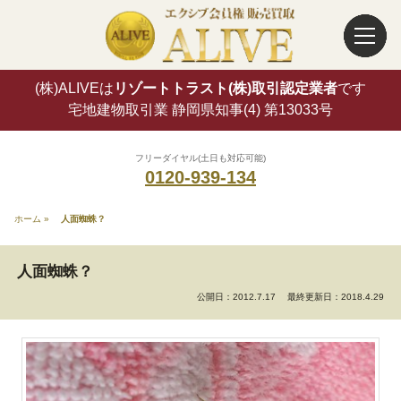
(株)ALIVEは
リゾートトラスト(株)取引認定業者
です
宅地建物取引業 静岡県知事(4) 第13033号
フリーダイヤル(土日も対応可能)
0120-939-134
ホーム
»
人面蜘蛛？
人面蜘蛛？
公開日：2012.7.17
最終更新日：2018.4.29