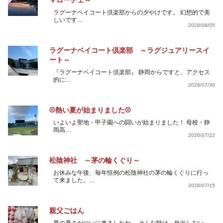
ラグーナベイコート倶楽部からの夕やけです。 幻想的で美
しいです…
2026/08/05
ラグーナベイコート倶楽部 ～ラグジュアリースイ
ート～
『ラグーナベイコート倶楽部』 静岡からですと、アクセス
的に…
2026/07/30
⚾熱い夏が始まりました⚾
いよいよ聖地・甲子園への闘いが始まりました！ 母校・静
岡高…
2026/07/22
松陰神社 ～茅の輪くぐり～
お休みな午後、毎年恒例の松陰神社の茅の輪くぐりに行っ
て来ました。…
2026/07/15
親父ごはん
夏の暑さがついに来ましたね。 そんな時は、外出しない