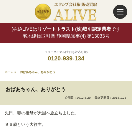
(株)ALIVEは
リゾートトラスト(株)取引認定業者
です
宅地建物取引業 静岡県知事(4) 第13033号
フリーダイヤル(土日も対応可能)
0120-939-134
ホーム
»
おばあちゃん、ありがとう
おばあちゃん、ありがとう
公開日：2012.8.29
最終更新日：2018.1.23
先日、妻の祖母が天国へ旅立ちました。
９６歳という大往生。