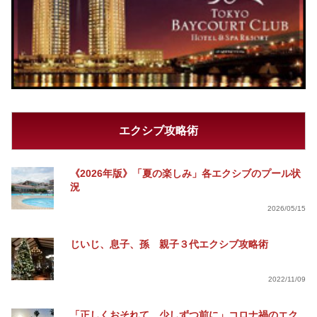
エクシブ攻略術
《2026年版》「夏の楽しみ」各エクシブのプール状
況
2026/05/15
じいじ、息子、孫 親子３代エクシブ攻略術
2022/11/09
「正しくおそれて、少しずつ前に」コロナ禍のエク