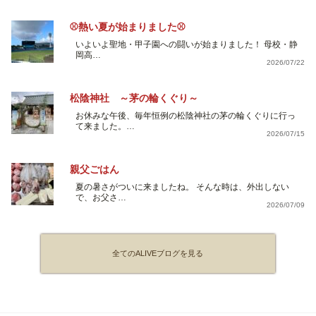
⚾熱い夏が始まりました⚾
いよいよ聖地・甲子園への闘いが始まりました！ 母校・静
岡高…
2026/07/22
松陰神社 ～茅の輪くぐり～
お休みな午後、毎年恒例の松陰神社の茅の輪くぐりに行っ
て来ました。…
2026/07/15
親父ごはん
夏の暑さがついに来ましたね。 そんな時は、外出しない
で、お父さ…
2026/07/09
全てのALIVEブログを見る