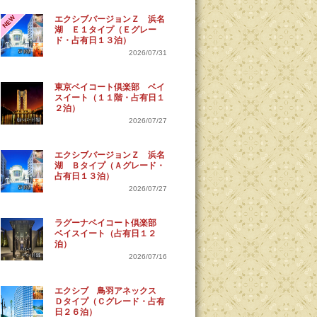
NEW
エクシブバージョンＺ 浜名
湖 Ｅ１タイプ（Ｅグレー
ド・占有日１３泊）
2026/07/31
東京ベイコート倶楽部 ベイ
スイート（１１階・占有日１
２泊）
2026/07/27
エクシブバージョンＺ 浜名
湖 Ｂタイプ（Ａグレード・
占有日１３泊）
2026/07/27
ラグーナベイコート倶楽部
ベイスイート（占有日１２
泊）
2026/07/16
エクシブ 鳥羽アネックス
Ｄタイプ（Ｃグレード・占有
日２６泊）