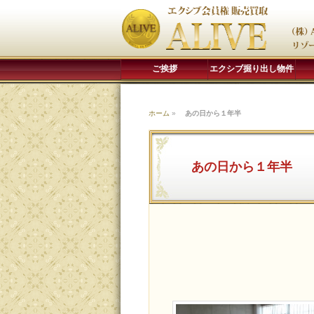
ご挨拶
エクシブ掘り出し物件
ホーム
»
あの日から１年半
あの日から１年半