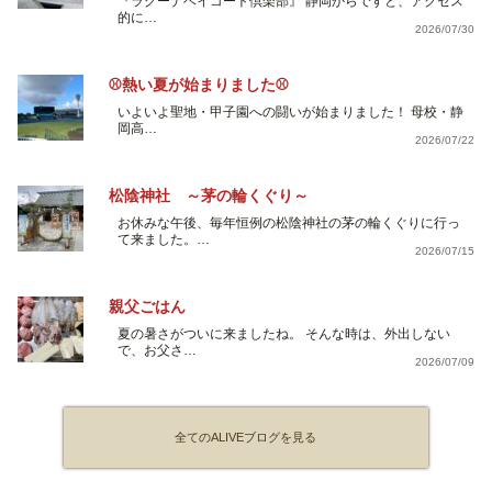
『ラグーナベイコート倶楽部』 静岡からですと、アクセス
的に…
2026/07/30
⚾熱い夏が始まりました⚾
いよいよ聖地・甲子園への闘いが始まりました！ 母校・静
岡高…
2026/07/22
松陰神社 ～茅の輪くぐり～
お休みな午後、毎年恒例の松陰神社の茅の輪くぐりに行っ
て来ました。…
2026/07/15
親父ごはん
夏の暑さがついに来ましたね。 そんな時は、外出しない
で、お父さ…
2026/07/09
全てのALIVEブログを見る