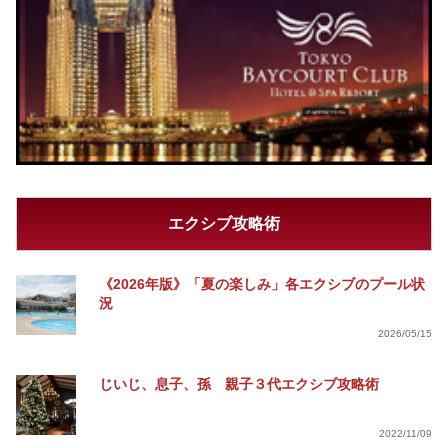
エクシブ攻略術
《2026年版》「夏の楽しみ」各エクシブのプール状
況
2026/05/15
じいじ、息子、孫 親子３代エクシブ攻略術
2022/11/09