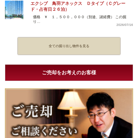
エクシブ 鳥羽アネックス Ｄタイプ（Ｃグレー
ド・占有日２６泊）
価格 ￥ １，５００，０００（別途、諸経費） この掘
り…
2026/07/16
全ての掘り出し物件を見る
ご売却をお考えのお客様