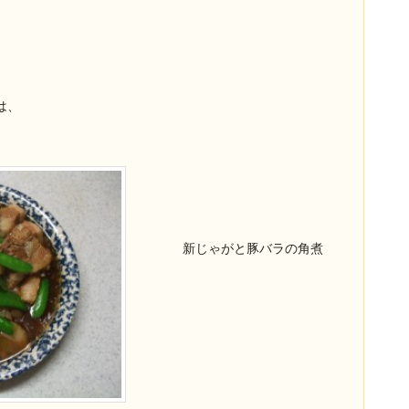
は、
新じゃがと豚バラの角煮