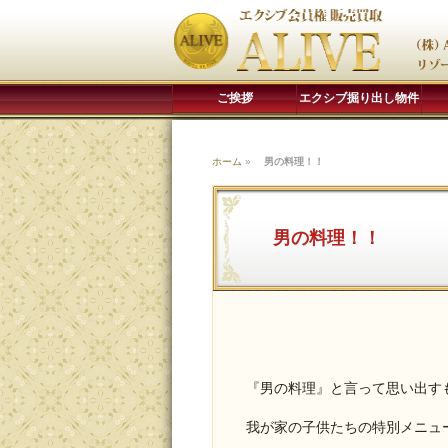
ご挨拶
エクシブ掘り出し物件
ホーム
»
男の料理！！
男の料理！！
『男の料理』と言って思い出す
我が家の子供たちの特別メニュ