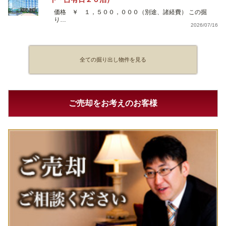
価格 ￥ １，５００，０００（別途、諸経費） この掘
り…
2026/07/16
全ての掘り出し物件を見る
ご売却をお考えのお客様