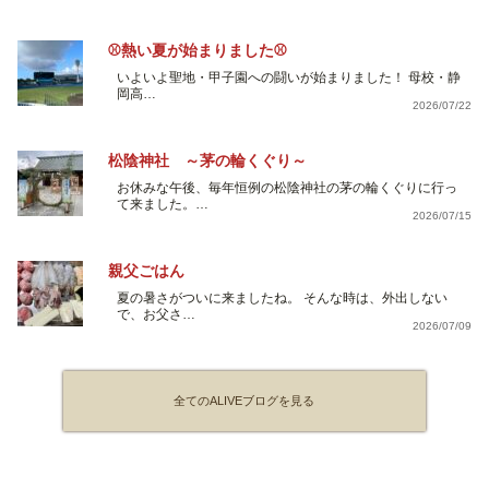
⚾熱い夏が始まりました⚾
いよいよ聖地・甲子園への闘いが始まりました！ 母校・静
岡高…
2026/07/22
松陰神社 ～茅の輪くぐり～
お休みな午後、毎年恒例の松陰神社の茅の輪くぐりに行っ
て来ました。…
2026/07/15
親父ごはん
夏の暑さがついに来ましたね。 そんな時は、外出しない
で、お父さ…
2026/07/09
全てのALIVEブログを見る