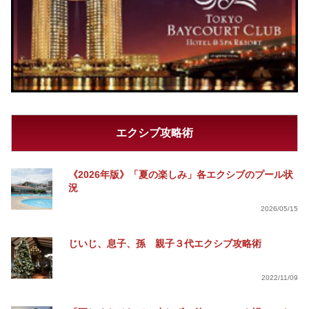
エクシブ攻略術
《2026年版》「夏の楽しみ」各エクシブのプール状
況
2026/05/15
じいじ、息子、孫 親子３代エクシブ攻略術
2022/11/09