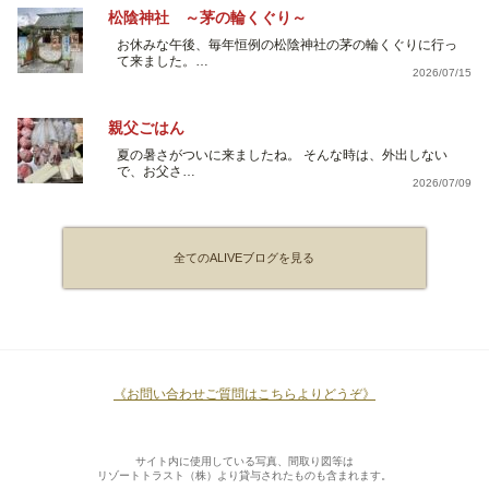
松陰神社 ～茅の輪くぐり～
お休みな午後、毎年恒例の松陰神社の茅の輪くぐりに行っ
て来ました。…
2026/07/15
親父ごはん
夏の暑さがついに来ましたね。 そんな時は、外出しない
で、お父さ…
2026/07/09
全てのALIVEブログを見る
《お問い合わせご質問はこちらよりどうぞ》
サイト内に使用している写真、間取り図等は
リゾートトラスト（株）より貸与されたものも含まれます。