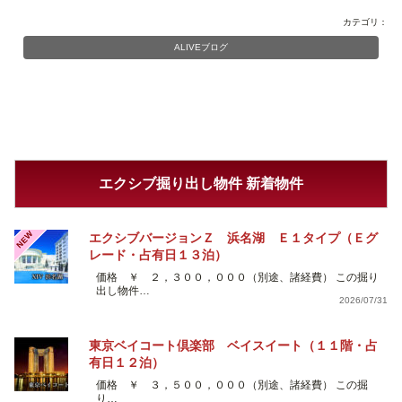
カテゴリ：
ALIVEブログ
エクシブ掘り出し物件 新着物件
NEW
エクシブバージョンＺ 浜名湖 Ｅ１タイプ（Ｅグ
レード・占有日１３泊）
価格 ￥ ２，３００，０００（別途、諸経費） この掘り
出し物件…
2026/07/31
東京ベイコート倶楽部 ベイスイート（１１階・占
有日１２泊）
価格 ￥ ３，５００，０００（別途、諸経費） この掘
り…