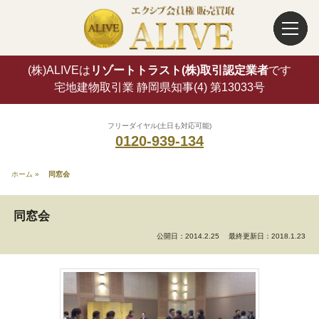
(株)ALIVEは
リゾートトラスト(株)取引認定業者
です
宅地建物取引業 静岡県知事(4) 第13033号
フリーダイヤル(土日も対応可能)
0120-939-134
ホーム
»
同窓会
同窓会
公開日：2014.2.25
最終更新日：2018.1.23