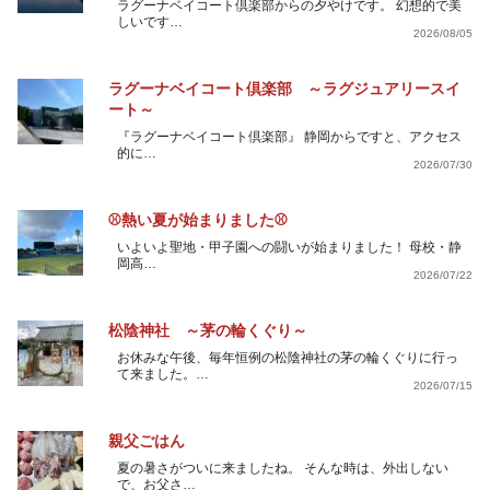
ラグーナベイコート倶楽部からの夕やけです。 幻想的で美
しいです…
2026/08/05
ラグーナベイコート倶楽部 ～ラグジュアリースイ
ート～
『ラグーナベイコート倶楽部』 静岡からですと、アクセス
的に…
2026/07/30
⚾熱い夏が始まりました⚾
いよいよ聖地・甲子園への闘いが始まりました！ 母校・静
岡高…
2026/07/22
松陰神社 ～茅の輪くぐり～
お休みな午後、毎年恒例の松陰神社の茅の輪くぐりに行っ
て来ました。…
2026/07/15
親父ごはん
夏の暑さがついに来ましたね。 そんな時は、外出しない
で、お父さ…