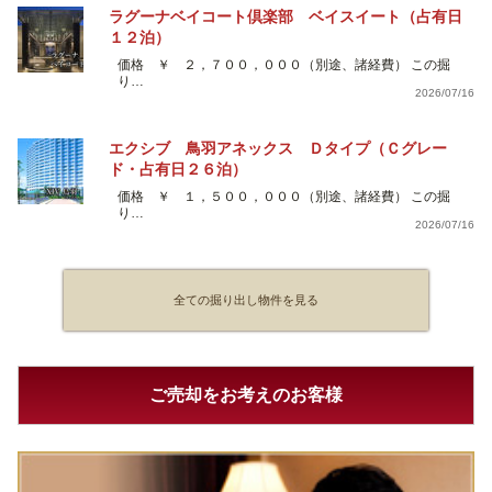
ラグーナベイコート倶楽部 ベイスイート（占有日
１２泊）
価格 ￥ ２，７００，０００（別途、諸経費） この掘
り…
2026/07/16
エクシブ 鳥羽アネックス Ｄタイプ（Ｃグレー
ド・占有日２６泊）
価格 ￥ １，５００，０００（別途、諸経費） この掘
り…
2026/07/16
全ての掘り出し物件を見る
ご売却をお考えのお客様