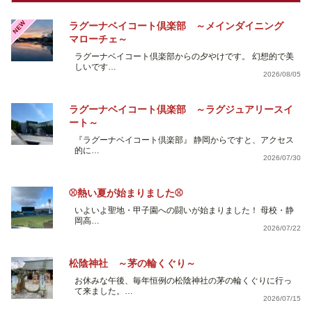
NEW
ラグーナベイコート倶楽部 ～メインダイニング
マローチェ～
ラグーナベイコート倶楽部からの夕やけです。 幻想的で美
しいです…
2026/08/05
ラグーナベイコート倶楽部 ～ラグジュアリースイ
ート～
『ラグーナベイコート倶楽部』 静岡からですと、アクセス
的に…
2026/07/30
⚾熱い夏が始まりました⚾
いよいよ聖地・甲子園への闘いが始まりました！ 母校・静
岡高…
2026/07/22
松陰神社 ～茅の輪くぐり～
お休みな午後、毎年恒例の松陰神社の茅の輪くぐりに行っ
て来ました。…
2026/07/15