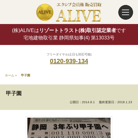
(株)ALIVEは
リゾートトラスト(株)取引認定業者
です
宅地建物取引業 静岡県知事(4) 第13033号
フリーダイヤル(土日も対応可能)
0120-939-134
ホーム
»
甲子園
甲子園
公開日：2014.8.1
最終更新日：2018.1.23