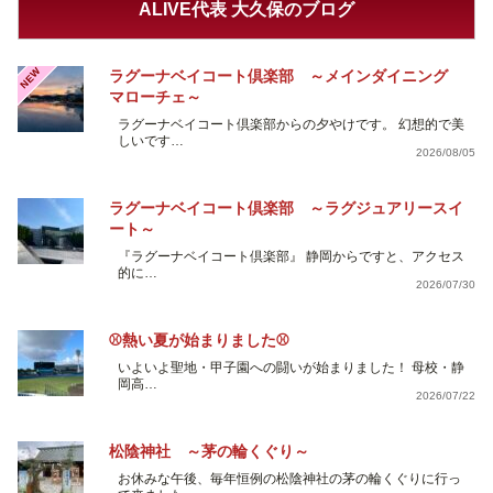
ALIVE代表 大久保のブログ
NEW
ラグーナベイコート倶楽部 ～メインダイニング
マローチェ～
ラグーナベイコート倶楽部からの夕やけです。 幻想的で美
しいです…
2026/08/05
ラグーナベイコート倶楽部 ～ラグジュアリースイ
ート～
『ラグーナベイコート倶楽部』 静岡からですと、アクセス
的に…
2026/07/30
⚾熱い夏が始まりました⚾
いよいよ聖地・甲子園への闘いが始まりました！ 母校・静
岡高…
2026/07/22
松陰神社 ～茅の輪くぐり～
お休みな午後、毎年恒例の松陰神社の茅の輪くぐりに行っ