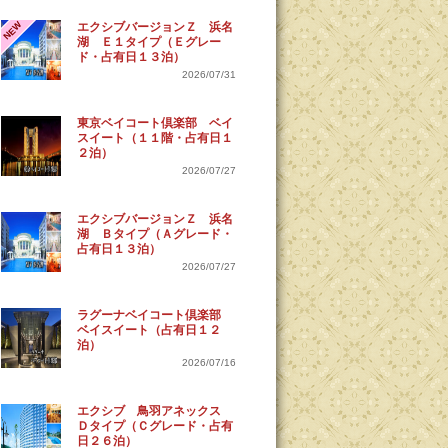
NEW
エクシブバージョンＺ 浜名
湖 Ｅ１タイプ（Ｅグレー
ド・占有日１３泊）
2026/07/31
東京ベイコート倶楽部 ベイ
スイート（１１階・占有日１
２泊）
2026/07/27
エクシブバージョンＺ 浜名
湖 Ｂタイプ（Ａグレード・
占有日１３泊）
2026/07/27
ラグーナベイコート倶楽部
ベイスイート（占有日１２
泊）
2026/07/16
エクシブ 鳥羽アネックス
Ｄタイプ（Ｃグレード・占有
日２６泊）