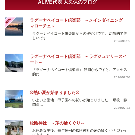
ALIVE代表 大久保のブログ
NEW
ラグーナベイコート倶楽部 ～メインダイニング
マローチェ～
ラグーナベイコート倶楽部からの夕やけです。 幻想的で美
しいです…
2026/08/05
ラグーナベイコート倶楽部 ～ラグジュアリースイ
ート～
『ラグーナベイコート倶楽部』 静岡からですと、アクセス
的に…
2026/07/30
⚾熱い夏が始まりました⚾
いよいよ聖地・甲子園への闘いが始まりました！ 母校・静
岡高…
2026/07/22
松陰神社 ～茅の輪くぐり～
お休みな午後、毎年恒例の松陰神社の茅の輪くぐりに行っ
て来ました。…