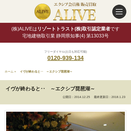
(株)ALIVEは
リゾートトラスト(株)取引認定業者
です
宅地建物取引業 静岡県知事(4) 第13033号
フリーダイヤル(土日も対応可能)
0120-939-134
ホーム
»
イヴが終わると‥ ～エクシブ琵琶湖～
イヴが終わると‥ ～エクシブ琵琶湖～
公開日：2014.12.25
最終更新日：2018.1.23