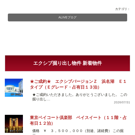
カテゴリ：
ALIVEブログ
エクシブ掘り出し物件 新着物件
★ご成約★ エクシブバージョンＺ 浜名湖 Ｅ１
タイプ（Ｅグレード・占有日１３泊）
★ご成約いただきました。ありがとうございました。 この
掘り出し…
2026/07/31
東京ベイコート倶楽部 ベイスイート（１１階・占
有日１２泊）
価格 ￥ ３，５００，０００（別途、諸経費） この掘