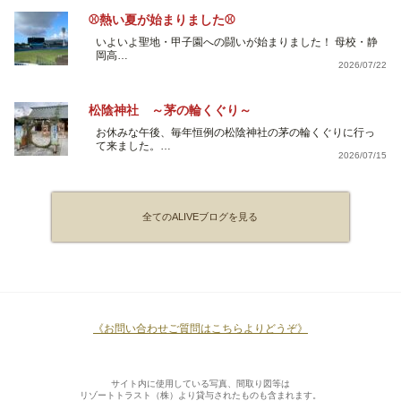
⚾熱い夏が始まりました⚾
いよいよ聖地・甲子園への闘いが始まりました！ 母校・静
岡高…
2026/07/22
松陰神社 ～茅の輪くぐり～
お休みな午後、毎年恒例の松陰神社の茅の輪くぐりに行っ
て来ました。…
2026/07/15
全てのALIVEブログを見る
《お問い合わせご質問はこちらよりどうぞ》
サイト内に使用している写真、間取り図等は
リゾートトラスト（株）より貸与されたものも含まれます。