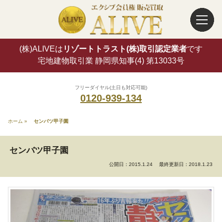
(株)ALIVEは
リゾートトラスト(株)取引認定業者
です
宅地建物取引業 静岡県知事(4) 第13033号
フリーダイヤル(土日も対応可能)
0120-939-134
ホーム
»
センバツ甲子園
センバツ甲子園
公開日：2015.1.24
最終更新日：2018.1.23