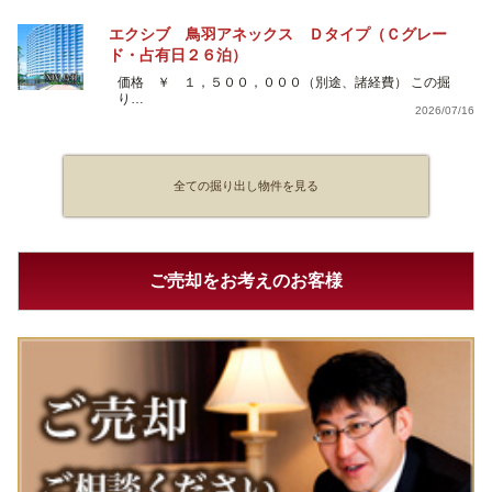
エクシブ 鳥羽アネックス Ｄタイプ（Ｃグレー
ド・占有日２６泊）
価格 ￥ １，５００，０００（別途、諸経費） この掘
り…
2026/07/16
全ての掘り出し物件を見る
ご売却をお考えのお客様