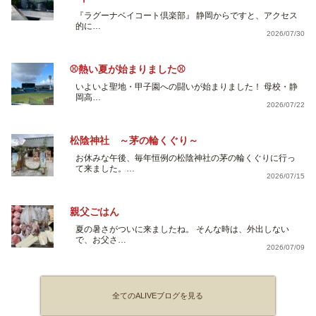
『ラグーナベイコート倶楽部』 静岡からですと、アクセス
的に…
2026/07/30
⚾熱い夏が始まりました⚾
いよいよ聖地・甲子園への闘いが始まりました！ 母校・静
岡高…
2026/07/22
松陰神社 ～茅の輪くぐり～
お休みな午後、毎年恒例の松陰神社の茅の輪くぐりに行っ
て来ました。…
2026/07/15
親父ごはん
夏の暑さがついに来ましたね。 そんな時は、外出しない
で、お父さ…
2026/07/09
全てのALIVEブログを見る