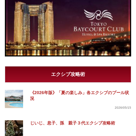
エクシブ攻略術
《2026年版》「夏の楽しみ」各エクシブのプール状
況
2026/05/15
じいじ、息子、孫 親子３代エクシブ攻略術