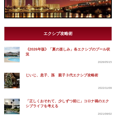
エクシブ攻略術
《2026年版》「夏の楽しみ」各エクシブのプール状
況
2026/05/15
じいじ、息子、孫 親子３代エクシブ攻略術
2022/11/09
「正しくおそれて、少しずつ前に」コロナ禍のエク
シブライフを考える
2021/09/02