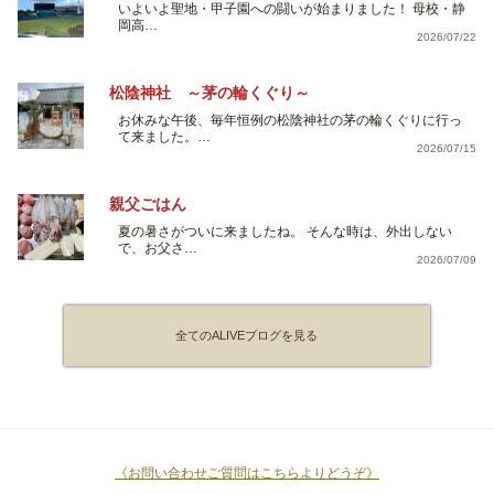
いよいよ聖地・甲子園への闘いが始まりました！ 母校・静
岡高…
2026/07/22
松陰神社 ～茅の輪くぐり～
お休みな午後、毎年恒例の松陰神社の茅の輪くぐりに行っ
て来ました。…
2026/07/15
親父ごはん
夏の暑さがついに来ましたね。 そんな時は、外出しない
で、お父さ…
2026/07/09
全てのALIVEブログを見る
《お問い合わせご質問はこちらよりどうぞ》