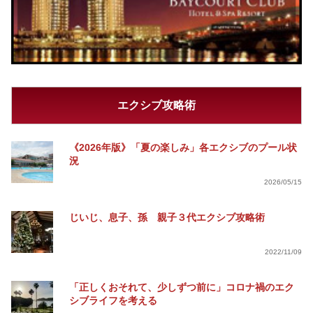
エクシブ攻略術
《2026年版》「夏の楽しみ」各エクシブのプール状
況
2026/05/15
じいじ、息子、孫 親子３代エクシブ攻略術
2022/11/09
「正しくおそれて、少しずつ前に」コロナ禍のエク
シブライフを考える