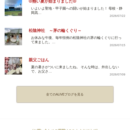
⚾熱い夏が始まりました⚾
いよいよ聖地・甲子園への闘いが始まりました！ 母校・静
岡高…
2026/07/22
松陰神社 ～茅の輪くぐり～
お休みな午後、毎年恒例の松陰神社の茅の輪くぐりに行っ
て来ました。…
2026/07/15
親父ごはん
夏の暑さがついに来ましたね。 そんな時は、外出しない
で、お父さ…
2026/07/09
全てのALIVEブログを見る