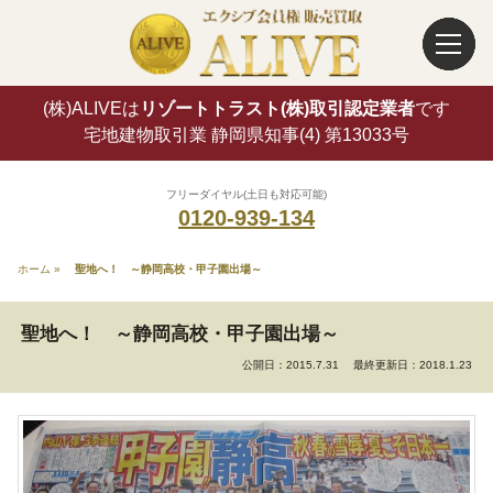
(株)ALIVEは
リゾートトラスト(株)取引認定業者
です
宅地建物取引業 静岡県知事(4) 第13033号
フリーダイヤル(土日も対応可能)
0120-939-134
ホーム
»
聖地へ！ ～静岡高校・甲子園出場～
聖地へ！ ～静岡高校・甲子園出場～
公開日：2015.7.31
最終更新日：2018.1.23