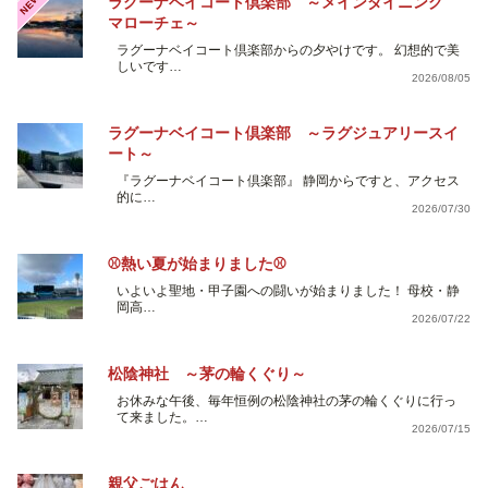
NEW
ラグーナベイコート倶楽部 ～メインダイニング
マローチェ～
ラグーナベイコート倶楽部からの夕やけです。 幻想的で美
しいです…
2026/08/05
ラグーナベイコート倶楽部 ～ラグジュアリースイ
ート～
『ラグーナベイコート倶楽部』 静岡からですと、アクセス
的に…
2026/07/30
⚾熱い夏が始まりました⚾
いよいよ聖地・甲子園への闘いが始まりました！ 母校・静
岡高…
2026/07/22
松陰神社 ～茅の輪くぐり～
お休みな午後、毎年恒例の松陰神社の茅の輪くぐりに行っ
て来ました。…
2026/07/15
親父ごはん