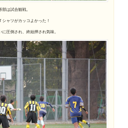
等部は試合観戦。
Ｔシャツがカッコよかった！
いに圧倒され、終始押され気味。