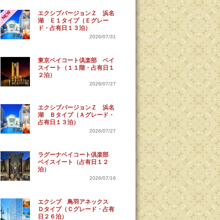
NEW
エクシブバージョンＺ 浜名
湖 Ｅ１タイプ（Ｅグレー
ド・占有日１３泊）
2026/07/31
東京ベイコート倶楽部 ベイ
スイート（１１階・占有日１
２泊）
2026/07/27
エクシブバージョンＺ 浜名
湖 Ｂタイプ（Ａグレード・
占有日１３泊）
2026/07/27
ラグーナベイコート倶楽部
ベイスイート（占有日１２
泊）
2026/07/16
エクシブ 鳥羽アネックス
Ｄタイプ（Ｃグレード・占有
日２６泊）