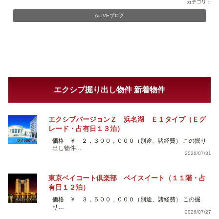
カテゴリ：
ALIVEブログ
エクシブ掘り出し物件 新着物件
エクシブバージョンＺ 浜名湖 Ｅ１タイプ（Ｅグ
レード・占有日１３泊）
価格 ￥ ２，３００，０００（別途、諸経費） この掘り
出し物件…
2026/07/31
東京ベイコート倶楽部 ベイスイート（１１階・占
有日１２泊）
価格 ￥ ３，５００，０００（別途、諸経費） この掘
り…
2026/07/27