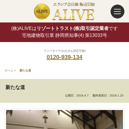
(株)ALIVEは
リゾートトラスト(株)取引認定業者
です
宅地建物取引業 静岡県知事(4) 第13033号
フリーダイヤル(土日も対応可能)
0120-939-134
ホーム
»
新たな道
新たな道
公開日：2016.4.7
最終更新日：2018.1.23