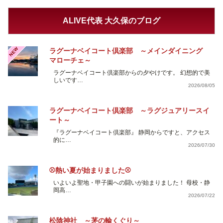
ALIVE代表 大久保のブログ
NEW
ラグーナベイコート倶楽部 ～メインダイニング
マローチェ～
ラグーナベイコート倶楽部からの夕やけです。 幻想的で美
しいです…
2026/08/05
ラグーナベイコート倶楽部 ～ラグジュアリースイ
ート～
『ラグーナベイコート倶楽部』 静岡からですと、アクセス
的に…
2026/07/30
⚾熱い夏が始まりました⚾
いよいよ聖地・甲子園への闘いが始まりました！ 母校・静
岡高…
2026/07/22
松陰神社 ～茅の輪くぐり～