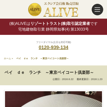
(株)ALIVEは
リゾートトラスト(株)取引認定業者
です
宅地建物取引業 静岡県知事(4) 第13033号
フリーダイヤル(土日も対応可能)
0120-939-134
ホーム
»
ベイ ｄｅ ランチ ～東京ベイコート倶楽部～
ベイ ｄｅ ランチ ～東京ベイコート倶楽部～
公開日：2016.6.22
最終更新日：2018.1.23