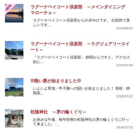
NEW
ラグーナベイコート倶楽部 ～メインダイニング
マローチェ～
ラグーナベイコート倶楽部からの夕やけです。 幻想的で美
しいです…
2026/08/05
ラグーナベイコート倶楽部 ～ラグジュアリースイ
ート～
『ラグーナベイコート倶楽部』 静岡からですと、アクセス
的に…
2026/07/30
⚾熱い夏が始まりました⚾
いよいよ聖地・甲子園への闘いが始まりました！ 母校・静
岡高…
2026/07/22
松陰神社 ～茅の輪くぐり～
お休みな午後、毎年恒例の松陰神社の茅の輪くぐりに行っ
て来ました。…
2026/07/15