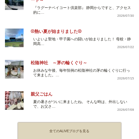
『ラグーナベイコート倶楽部』 静岡からですと、アクセス
的に…
2026/07/30
⚾熱い夏が始まりました⚾
いよいよ聖地・甲子園への闘いが始まりました！ 母校・静
岡高…
2026/07/22
松陰神社 ～茅の輪くぐり～
お休みな午後、毎年恒例の松陰神社の茅の輪くぐりに行っ
て来ました。…
2026/07/15
親父ごはん
夏の暑さがついに来ましたね。 そんな時は、外出しない
で、お父さ…
2026/07/09
全てのALIVEブログを見る