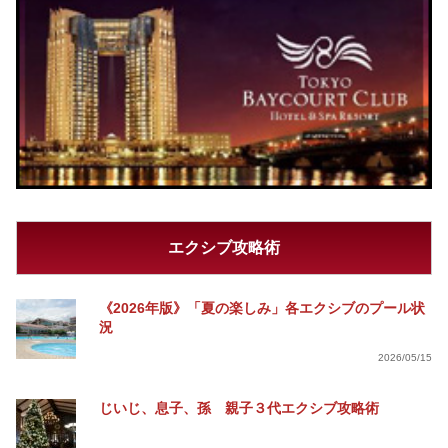
エクシブ攻略術
《2026年版》「夏の楽しみ」各エクシブのプール状
況
2026/05/15
じいじ、息子、孫 親子３代エクシブ攻略術