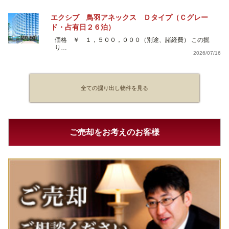
エクシブ 鳥羽アネックス Ｄタイプ（Ｃグレー
ド・占有日２６泊）
価格 ￥ １，５００，０００（別途、諸経費） この掘
り…
2026/07/16
全ての掘り出し物件を見る
ご売却をお考えのお客様