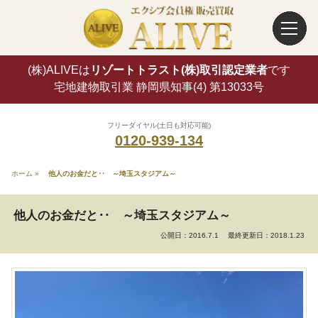
(株)ALIVEは
リゾートトラスト(株)取引認定業者
です
宅地建物取引業 静岡県知事(4) 第13033号
フリーダイヤル(土日も対応可能)
0120-939-134
ホーム
»
他人のお金だと‥ ～埼玉スタジアム～
他人のお金だと‥ ～埼玉スタジアム～
公開日：2016.7.1
最終更新日：2018.1.23