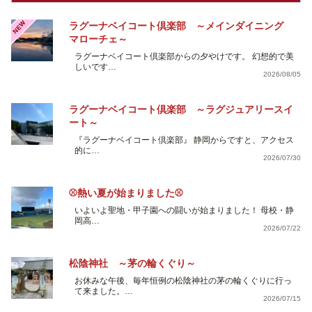
NEW
ラグーナベイコート倶楽部 ～メインダイニング
マローチェ～
ラグーナベイコート倶楽部からの夕やけです。 幻想的で美
しいです…
2026/08/05
ラグーナベイコート倶楽部 ～ラグジュアリースイ
ート～
『ラグーナベイコート倶楽部』 静岡からですと、アクセス
的に…
2026/07/30
⚾熱い夏が始まりました⚾
いよいよ聖地・甲子園への闘いが始まりました！ 母校・静
岡高…
2026/07/22
松陰神社 ～茅の輪くぐり～
お休みな午後、毎年恒例の松陰神社の茅の輪くぐりに行っ
て来ました。…
2026/07/15