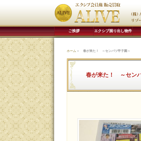
ご挨拶
エクシブ掘り出し物件
ホーム
»
春が来た！ ～センバツ甲子園～
春が来た！ ～セン