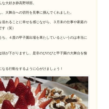
んな大好き静高野球部。
し、大舞台への切符を見事に掴んでくれました。
を送れることに幸せを感じながら、３月末の仕事や家庭の
です（笑）
うち、４度の甲子園出場を果たしているというのは本当に
は頭が下がりますし、是非のびのびと甲子園の大舞台を愉
になる行動をするように心がけましょう！