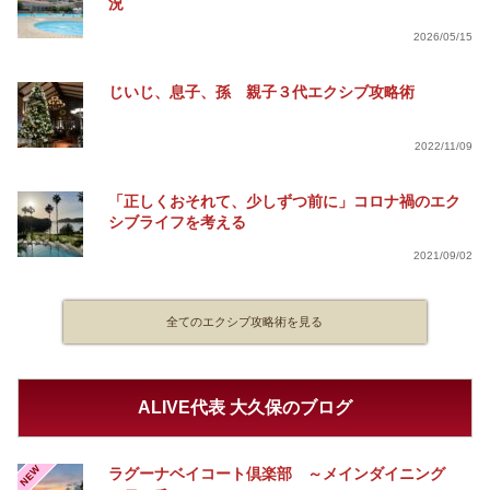
況
2026/05/15
じいじ、息子、孫 親子３代エクシブ攻略術
2022/11/09
「正しくおそれて、少しずつ前に」コロナ禍のエク
シブライフを考える
2021/09/02
全てのエクシブ攻略術を見る
ALIVE代表 大久保のブログ
NEW
ラグーナベイコート倶楽部 ～メインダイニング