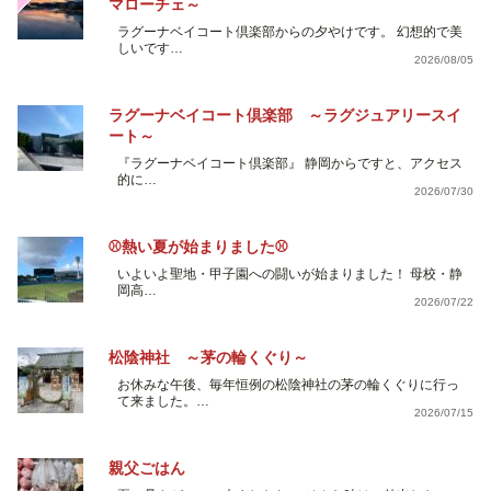
マローチェ～
ラグーナベイコート倶楽部からの夕やけです。 幻想的で美
しいです…
2026/08/05
ラグーナベイコート倶楽部 ～ラグジュアリースイ
ート～
『ラグーナベイコート倶楽部』 静岡からですと、アクセス
的に…
2026/07/30
⚾熱い夏が始まりました⚾
いよいよ聖地・甲子園への闘いが始まりました！ 母校・静
岡高…
2026/07/22
松陰神社 ～茅の輪くぐり～
お休みな午後、毎年恒例の松陰神社の茅の輪くぐりに行っ
て来ました。…
2026/07/15
親父ごはん