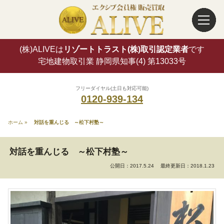
(株)ALIVEは
リゾートトラスト(株)取引認定業者
です
宅地建物取引業 静岡県知事(4) 第13033号
フリーダイヤル(土日も対応可能)
0120-939-134
ホーム
»
対話を重んじる ～松下村塾～
対話を重んじる ～松下村塾～
公開日：2017.5.24
最終更新日：2018.1.23