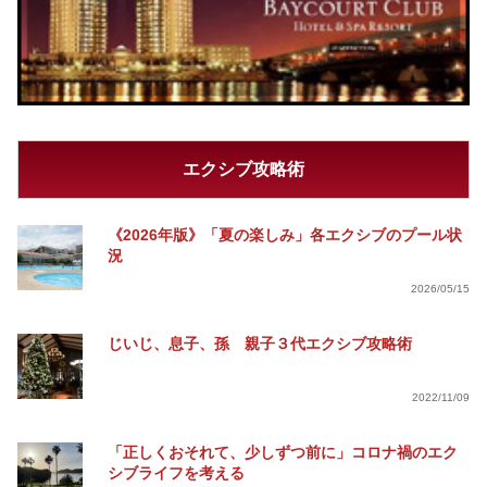
エクシブ攻略術
《2026年版》「夏の楽しみ」各エクシブのプール状
況
2026/05/15
じいじ、息子、孫 親子３代エクシブ攻略術
2022/11/09
「正しくおそれて、少しずつ前に」コロナ禍のエク
シブライフを考える