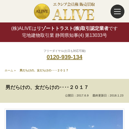
(株)ALIVEは
リゾートトラスト(株)取引認定業者
です
宅地建物取引業 静岡県知事(4) 第13033号
フリーダイヤル(土日も対応可能)
0120-939-134
ホーム
»
男だらけの、女だらけの‥‥２０１７
男だらけの、女だらけの‥‥２０１７
公開日：2017.6.9
最終更新日：2018.1.23