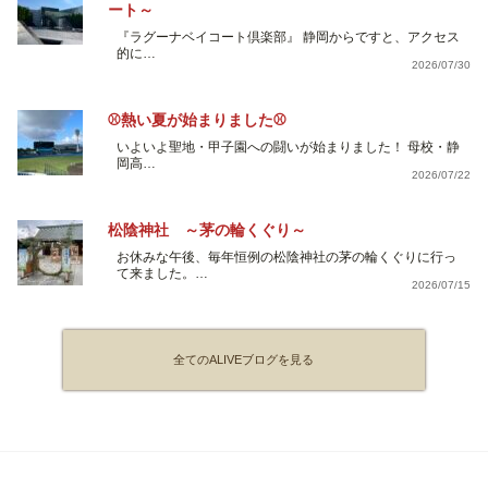
ート～
『ラグーナベイコート倶楽部』 静岡からですと、アクセス
的に…
2026/07/30
⚾熱い夏が始まりました⚾
いよいよ聖地・甲子園への闘いが始まりました！ 母校・静
岡高…
2026/07/22
松陰神社 ～茅の輪くぐり～
お休みな午後、毎年恒例の松陰神社の茅の輪くぐりに行っ
て来ました。…
2026/07/15
全てのALIVEブログを見る