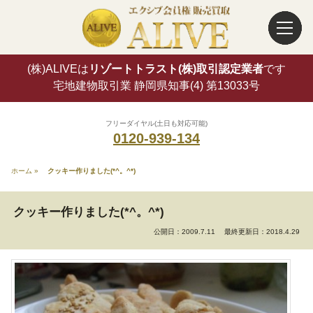
(株)ALIVEは
リゾートトラスト(株)取引認定業者
です
宅地建物取引業 静岡県知事(4) 第13033号
フリーダイヤル(土日も対応可能)
0120-939-134
ホーム
»
クッキー作りました(*^。^*)
クッキー作りました(*^。^*)
公開日：2009.7.11
最終更新日：2018.4.29