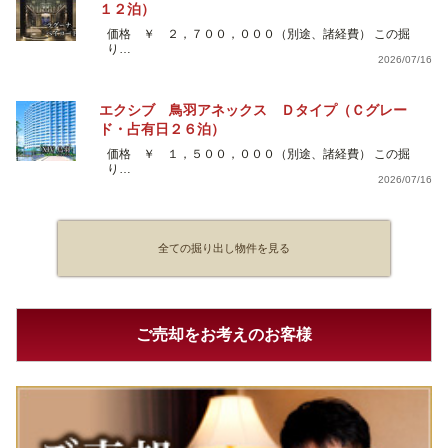
１２泊）
価格 ￥ ２，７００，０００（別途、諸経費） この掘
り…
2026/07/16
エクシブ 鳥羽アネックス Ｄタイプ（Ｃグレー
ド・占有日２６泊）
価格 ￥ １，５００，０００（別途、諸経費） この掘
り…
2026/07/16
全ての掘り出し物件を見る
ご売却をお考えのお客様