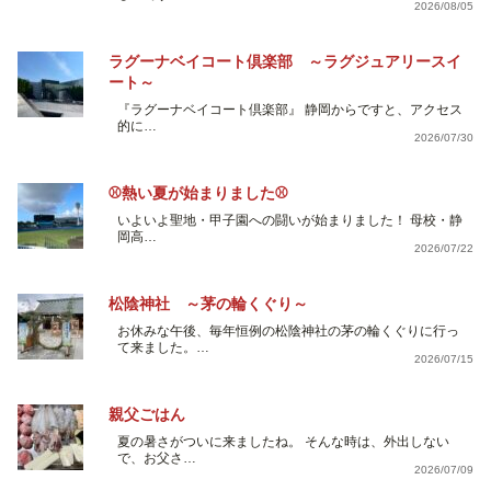
2026/08/05
ラグーナベイコート倶楽部 ～ラグジュアリースイ
ート～
『ラグーナベイコート倶楽部』 静岡からですと、アクセス
的に…
2026/07/30
⚾熱い夏が始まりました⚾
いよいよ聖地・甲子園への闘いが始まりました！ 母校・静
岡高…
2026/07/22
松陰神社 ～茅の輪くぐり～
お休みな午後、毎年恒例の松陰神社の茅の輪くぐりに行っ
て来ました。…
2026/07/15
親父ごはん
夏の暑さがついに来ましたね。 そんな時は、外出しない
で、お父さ…
2026/07/09