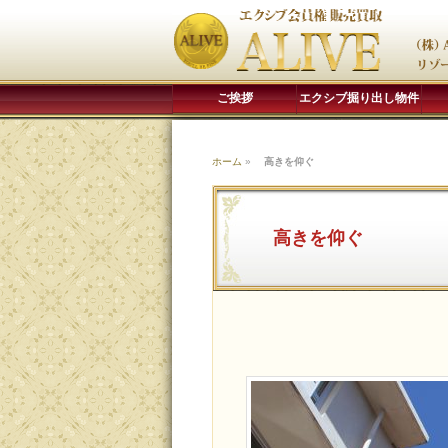
ご挨拶
エクシブ掘り出し物件
ホーム
»
高きを仰ぐ
高きを仰ぐ