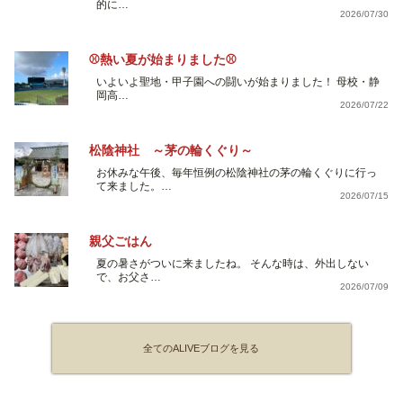
的に…
2026/07/30
⚾熱い夏が始まりました⚾
いよいよ聖地・甲子園への闘いが始まりました！ 母校・静
岡高…
2026/07/22
松陰神社 ～茅の輪くぐり～
お休みな午後、毎年恒例の松陰神社の茅の輪くぐりに行っ
て来ました。…
2026/07/15
親父ごはん
夏の暑さがついに来ましたね。 そんな時は、外出しない
で、お父さ…
2026/07/09
全てのALIVEブログを見る