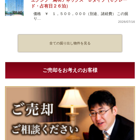
ド・占有日２６泊）
価格 ￥ １，５００，０００（別途、諸経費） この掘
り…
2026/07/16
全ての掘り出し物件を見る
ご売却をお考えのお客様