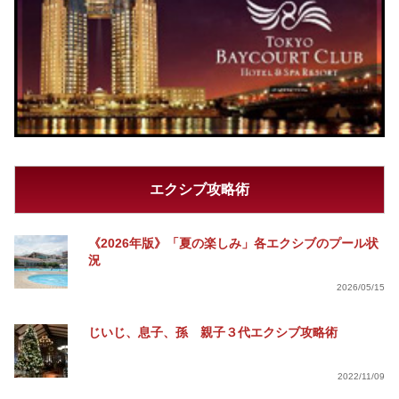
エクシブ攻略術
《2026年版》「夏の楽しみ」各エクシブのプール状
況
2026/05/15
じいじ、息子、孫 親子３代エクシブ攻略術
2022/11/09