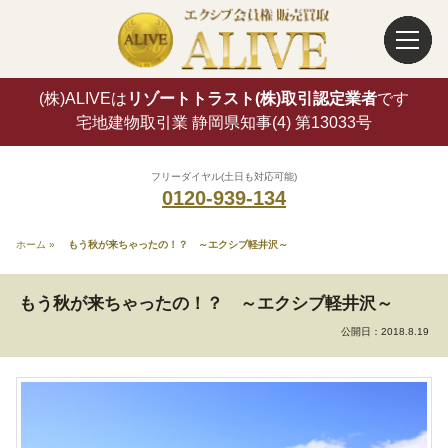
(株)ALIVEは
リゾートトラスト(株)取引認定業者
です
宅地建物取引業 静岡県知事(4) 第13033号
フリーダイヤル(土日も対応可能)
0120-939-134
ホーム
»
もう秋が来ちゃったの！？ ～エクシブ軽井沢～
もう秋が来ちゃったの！？ ～エクシブ軽井沢～
公開日：
2018.8.19