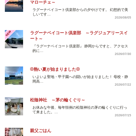
マローチェ～
ラグーナベイコート倶楽部からの夕やけです。 幻想的で美
しいです…
2026/08/05
NEW
ラグーナベイコート倶楽部 ～ラグジュアリースイ
ート～
『ラグーナベイコート倶楽部』 静岡からですと、アクセス
的に…
2026/07/30
⚾熱い夏が始まりました⚾
いよいよ聖地・甲子園への闘いが始まりました！ 母校・静
岡高…
2026/07/22
松陰神社 ～茅の輪くぐり～
お休みな午後、毎年恒例の松陰神社の茅の輪くぐりに行っ
て来ました。…
2026/07/15
親父ごはん