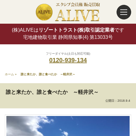
(株)ALIVEは
リゾートトラスト(株)取引認定業者
です
宅地建物取引業 静岡県知事(4) 第13033号
フリーダイヤル(土日も対応可能)
0120-939-134
ホーム
»
誰と来たか、誰と食べたか ～軽井沢～
誰と来たか、誰と食べたか ～軽井沢～
公開日：
2018.9.4