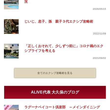
況
2026/05/15
じいじ、息子、孫 親子３代エクシブ攻略術
2022/11/09
「正しくおそれて、少しずつ前に」コロナ禍のエク
シブライフを考える
2021/09/02
全てのエクシブ攻略術を見る
ALIVE代表 大久保のブログ
NEW
ラグーナベイコート倶楽部 ～メインダイニング