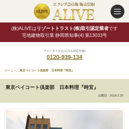
(株)ALIVEは
リゾートトラスト(株)取引認定業者
です
宅地建物取引業 静岡県知事(4) 第13033号
フリーダイヤル(土日も対応可能)
0120-939-134
ホーム
»
東京ベイコート倶楽部 日本料理『時宜』
東京ベイコート倶楽部 日本料理『時宜』
公開日：
2019.2.25