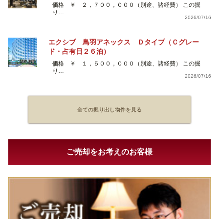
価格 ￥ ２，７００，０００（別途、諸経費） この掘
り…
2026/07/16
エクシブ 鳥羽アネックス Ｄタイプ（Ｃグレー
ド・占有日２６泊）
価格 ￥ １，５００，０００（別途、諸経費） この掘
り…
2026/07/16
全ての掘り出し物件を見る
ご売却をお考えのお客様