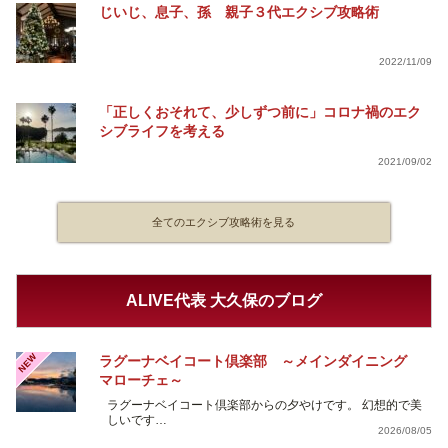
じいじ、息子、孫 親子３代エクシブ攻略術
2022/11/09
「正しくおそれて、少しずつ前に」コロナ禍のエク
シブライフを考える
2021/09/02
全てのエクシブ攻略術を見る
ALIVE代表 大久保のブログ
NEW
ラグーナベイコート倶楽部 ～メインダイニング
マローチェ～
ラグーナベイコート倶楽部からの夕やけです。 幻想的で美
しいです…
2026/08/05