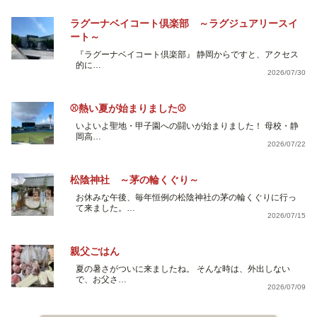
ラグーナベイコート倶楽部 ～ラグジュアリースイ
ート～
『ラグーナベイコート倶楽部』 静岡からですと、アクセス
的に…
2026/07/30
⚾熱い夏が始まりました⚾
いよいよ聖地・甲子園への闘いが始まりました！ 母校・静
岡高…
2026/07/22
松陰神社 ～茅の輪くぐり～
お休みな午後、毎年恒例の松陰神社の茅の輪くぐりに行っ
て来ました。…
2026/07/15
親父ごはん
夏の暑さがついに来ましたね。 そんな時は、外出しない
で、お父さ…
2026/07/09