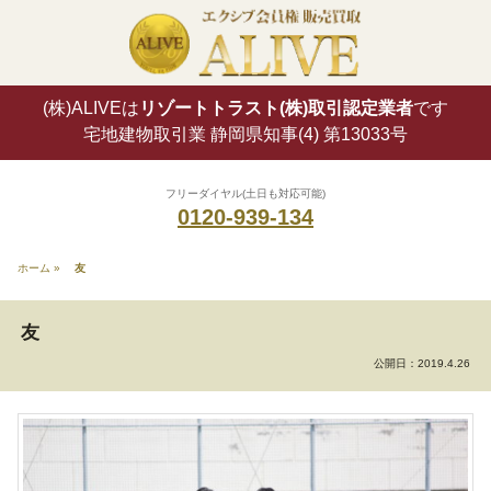
(株)ALIVEは
リゾートトラスト(株)取引認定業者
です
宅地建物取引業 静岡県知事(4) 第13033号
フリーダイヤル(土日も対応可能)
0120-939-134
ホーム
»
友
友
公開日：
2019.4.26