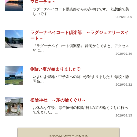
マローチェ～
ラグーナベイコート倶楽部からの夕やけです。 幻想的で美
しいです…
2026/08/05
ラグーナベイコート倶楽部 ～ラグジュアリースイ
ート～
『ラグーナベイコート倶楽部』 静岡からですと、アクセス
的に…
2026/07/30
⚾熱い夏が始まりました⚾
いよいよ聖地・甲子園への闘いが始まりました！ 母校・静
岡高…
2026/07/22
松陰神社 ～茅の輪くぐり～
お休みな午後、毎年恒例の松陰神社の茅の輪くぐりに行っ
て来ました。…
2026/07/15
全てのALIVEブログを見る