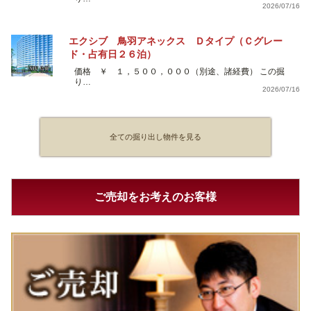
2026/07/16
エクシブ 鳥羽アネックス Ｄタイプ（Ｃグレー
ド・占有日２６泊）
価格 ￥ １，５００，０００（別途、諸経費） この掘
り…
2026/07/16
全ての掘り出し物件を見る
ご売却をお考えのお客様