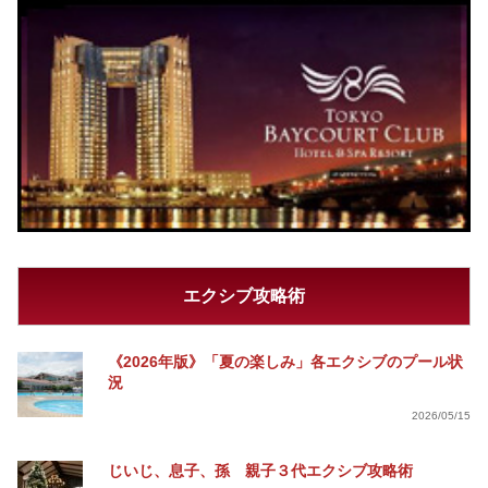
エクシブ攻略術
《2026年版》「夏の楽しみ」各エクシブのプール状
況
2026/05/15
じいじ、息子、孫 親子３代エクシブ攻略術