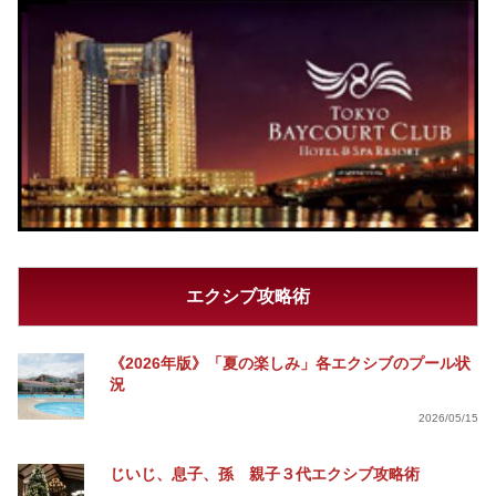
エクシブ攻略術
《2026年版》「夏の楽しみ」各エクシブのプール状
況
2026/05/15
じいじ、息子、孫 親子３代エクシブ攻略術