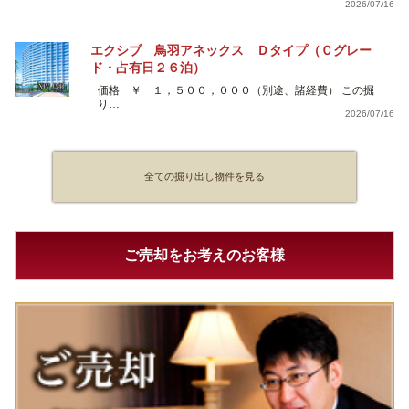
2026/07/16
エクシブ 鳥羽アネックス Ｄタイプ（Ｃグレー
ド・占有日２６泊）
価格 ￥ １，５００，０００（別途、諸経費） この掘
り…
2026/07/16
全ての掘り出し物件を見る
ご売却をお考えのお客様