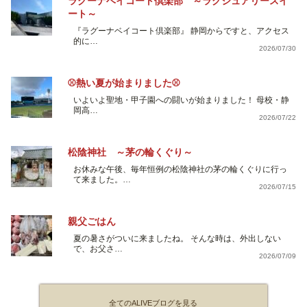
ラグーナベイコート倶楽部 ～ラグジュアリースイ
ート～
『ラグーナベイコート倶楽部』 静岡からですと、アクセス
的に…
2026/07/30
⚾熱い夏が始まりました⚾
いよいよ聖地・甲子園への闘いが始まりました！ 母校・静
岡高…
2026/07/22
松陰神社 ～茅の輪くぐり～
お休みな午後、毎年恒例の松陰神社の茅の輪くぐりに行っ
て来ました。…
2026/07/15
親父ごはん
夏の暑さがついに来ましたね。 そんな時は、外出しない
で、お父さ…
2026/07/09
全てのALIVEブログを見る