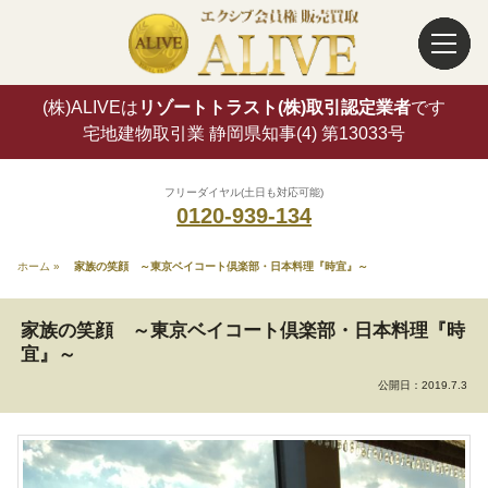
(株)ALIVEは
リゾートトラスト(株)取引認定業者
です
宅地建物取引業 静岡県知事(4) 第13033号
フリーダイヤル(土日も対応可能)
0120-939-134
ホーム
»
家族の笑顔 ～東京ベイコート倶楽部・日本料理『時宜』～
家族の笑顔 ～東京ベイコート倶楽部・日本料理『時
宜』～
公開日：
2019.7.3