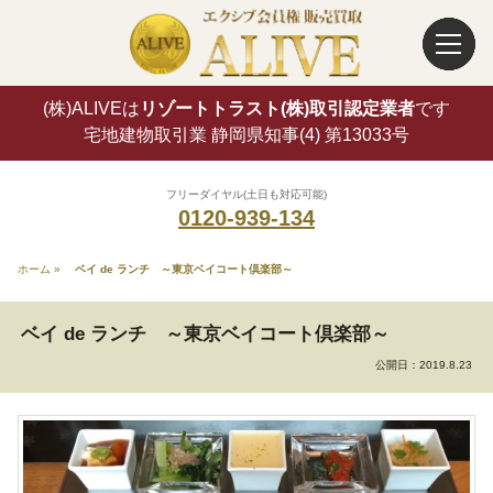
(株)ALIVEは
リゾートトラスト(株)取引認定業者
です
宅地建物取引業 静岡県知事(4) 第13033号
フリーダイヤル(土日も対応可能)
0120-939-134
ホーム
»
ベイ de ランチ ～東京ベイコート倶楽部～
ベイ de ランチ ～東京ベイコート倶楽部～
公開日：
2019.8.23