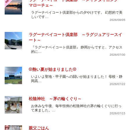
NEW
マローチェ～
ラグーナベイコート倶楽部からの夕やけです。 幻想的で美
しいです…
2026/08/05
ラグーナベイコート倶楽部 ～ラグジュアリースイ
ート～
『ラグーナベイコート倶楽部』 静岡からですと、アクセス
的に…
2026/07/30
⚾熱い夏が始まりました⚾
いよいよ聖地・甲子園への闘いが始まりました！ 母校・静
岡高…
2026/07/22
松陰神社 ～茅の輪くぐり～
お休みな午後、毎年恒例の松陰神社の茅の輪くぐりに行っ
て来ました。…
2026/07/15
親父ごはん