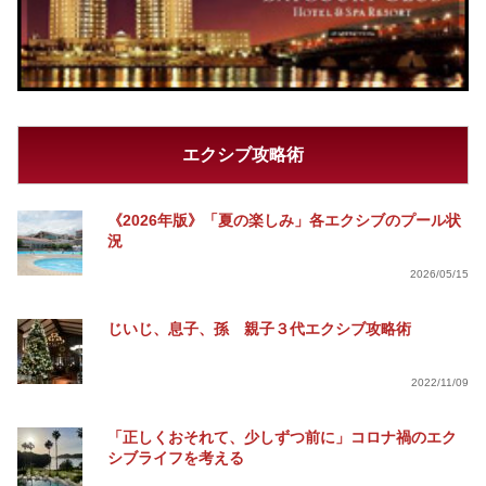
エクシブ攻略術
《2026年版》「夏の楽しみ」各エクシブのプール状
況
2026/05/15
じいじ、息子、孫 親子３代エクシブ攻略術
2022/11/09
「正しくおそれて、少しずつ前に」コロナ禍のエク
シブライフを考える