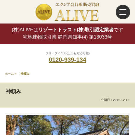
(株)ALIVEは
リゾートトラスト(株)取引認定業者
です
宅地建物取引業 静岡県知事(4) 第13033号
フリーダイヤル(土日も対応可能)
0120-939-134
ホーム
»
神頼み
神頼み
公開日：
2019.12.12