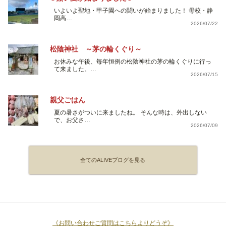
いよいよ聖地・甲子園への闘いが始まりました！ 母校・静
岡高…
2026/07/22
松陰神社 ～茅の輪くぐり～
お休みな午後、毎年恒例の松陰神社の茅の輪くぐりに行っ
て来ました。…
2026/07/15
親父ごはん
夏の暑さがついに来ましたね。 そんな時は、外出しない
で、お父さ…
2026/07/09
全てのALIVEブログを見る
《お問い合わせご質問はこちらよりどうぞ》