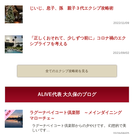
じいじ、息子、孫 親子３代エクシブ攻略術
2022/11/09
「正しくおそれて、少しずつ前に」コロナ禍のエク
シブライフを考える
2021/09/02
全てのエクシブ攻略術を見る
ALIVE代表 大久保のブログ
NEW
ラグーナベイコート倶楽部 ～メインダイニング
マローチェ～
ラグーナベイコート倶楽部からの夕やけです。 幻想的で美
しいです…
2026/08/05