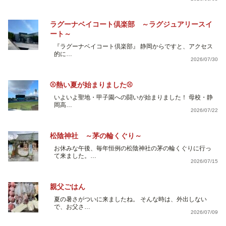
ラグーナベイコート倶楽部 ～ラグジュアリースイ
ート～
『ラグーナベイコート倶楽部』 静岡からですと、アクセス
的に…
2026/07/30
⚾熱い夏が始まりました⚾
いよいよ聖地・甲子園への闘いが始まりました！ 母校・静
岡高…
2026/07/22
松陰神社 ～茅の輪くぐり～
お休みな午後、毎年恒例の松陰神社の茅の輪くぐりに行っ
て来ました。…
2026/07/15
親父ごはん
夏の暑さがついに来ましたね。 そんな時は、外出しない
で、お父さ…
2026/07/09