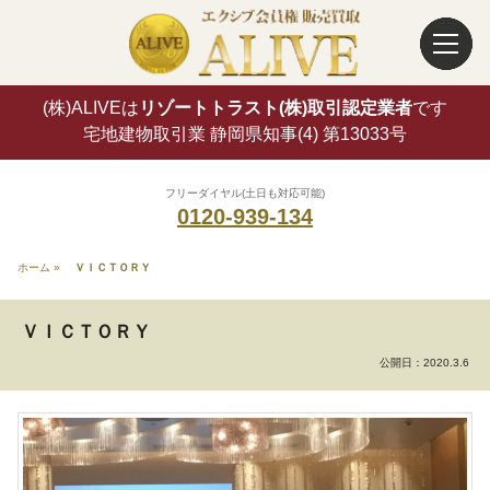
(株)ALIVEは
リゾートトラスト(株)取引認定業者
です
宅地建物取引業 静岡県知事(4) 第13033号
フリーダイヤル(土日も対応可能)
0120-939-134
ホーム
»
ＶＩＣＴＯＲＹ
ＶＩＣＴＯＲＹ
公開日：
2020.3.6