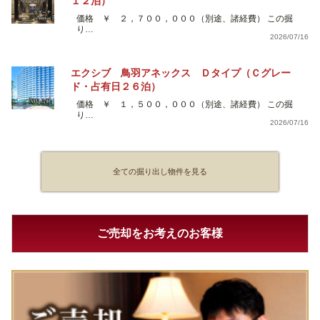
１２泊）
価格 ￥ ２，７００，０００（別途、諸経費） この掘
り…
2026/07/16
エクシブ 鳥羽アネックス Ｄタイプ（Ｃグレー
ド・占有日２６泊）
価格 ￥ １，５００，０００（別途、諸経費） この掘
り…
2026/07/16
全ての掘り出し物件を見る
ご売却をお考えのお客様