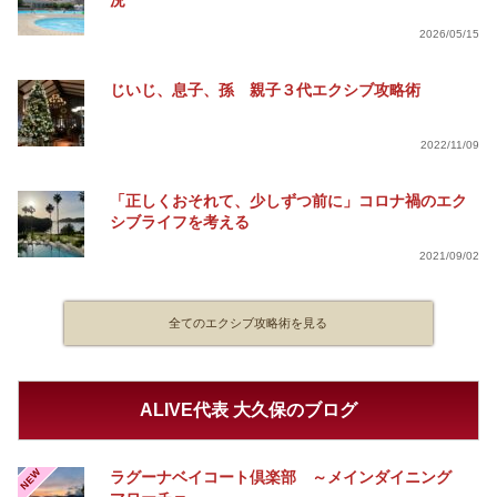
況
2026/05/15
じいじ、息子、孫 親子３代エクシブ攻略術
2022/11/09
「正しくおそれて、少しずつ前に」コロナ禍のエク
シブライフを考える
2021/09/02
全てのエクシブ攻略術を見る
ALIVE代表 大久保のブログ
NEW
ラグーナベイコート倶楽部 ～メインダイニング