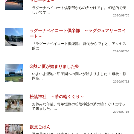
マローチェ～
ラグーナベイコート倶楽部からの夕やけです。 幻想的で美
しいです…
2026/08/05
ラグーナベイコート倶楽部 ～ラグジュアリースイ
ート～
『ラグーナベイコート倶楽部』 静岡からですと、アクセス
的に…
2026/07/30
⚾熱い夏が始まりました⚾
いよいよ聖地・甲子園への闘いが始まりました！ 母校・静
岡高…
2026/07/22
松陰神社 ～茅の輪くぐり～
お休みな午後、毎年恒例の松陰神社の茅の輪くぐりに行っ
て来ました。…
2026/07/15
親父ごはん