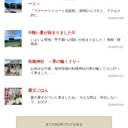
ート～
『ラグーナベイコート倶楽部』 静岡からですと、アクセス
的に…
2026/07/30
⚾熱い夏が始まりました⚾
いよいよ聖地・甲子園への闘いが始まりました！ 母校・静
岡高…
2026/07/22
松陰神社 ～茅の輪くぐり～
お休みな午後、毎年恒例の松陰神社の茅の輪くぐりに行っ
て来ました。…
2026/07/15
親父ごはん
夏の暑さがついに来ましたね。 そんな時は、外出しない
で、お父さ…
2026/07/09
全てのALIVEブログを見る