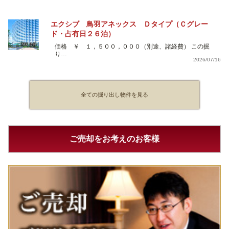
エクシブ 鳥羽アネックス Ｄタイプ（Ｃグレー
ド・占有日２６泊）
価格 ￥ １，５００，０００（別途、諸経費） この掘
り…
2026/07/16
全ての掘り出し物件を見る
ご売却をお考えのお客様